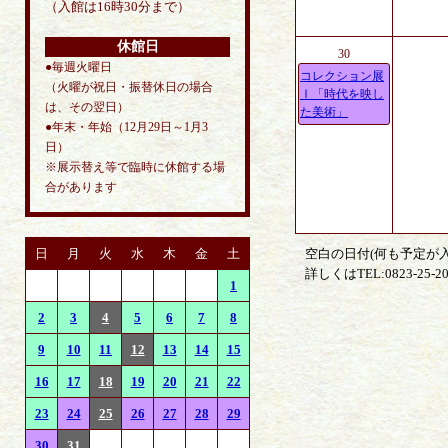
（入館は16時30分まで）
休館日
30
●毎週火曜日
コレクション展
（火曜が祝日・振替休日の場合
Ⅰ「時代を映し
は、その翌日）
た美術」
●年末・年始（12月29日～1月3
日）
※展示替え等で臨時に休館する場
合があります
日
月
火
水
木
金
土
空白の日付(何も予定が
詳しくはTEL:0823-2
1
2
3
4
5
6
7
8
9
10
11
12
13
14
15
16
17
18
19
20
21
22
23
24
25
26
27
28
29
30
31