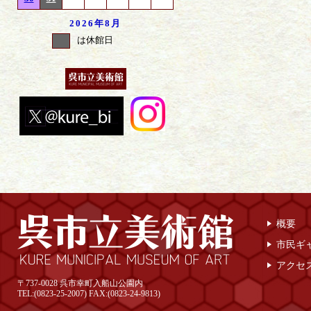
2026年
8月
は休館日
概要
市民ギ
アクセ
〒737-0028 呉市幸町入船山公園内
TEL:(0823-25-2007) FAX:(0823-24-9813)