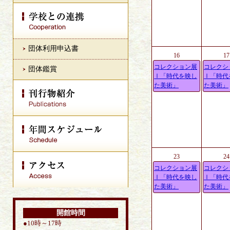
団体利用申込書
16
17
コレクション展
コレクシ
団体鑑賞
Ⅰ「時代を映し
Ⅰ「時代
た美術」
た美術」
23
24
コレクション展
コレクシ
Ⅰ「時代を映し
Ⅰ「時代
た美術」
た美術」
開館時間
●10時～17時