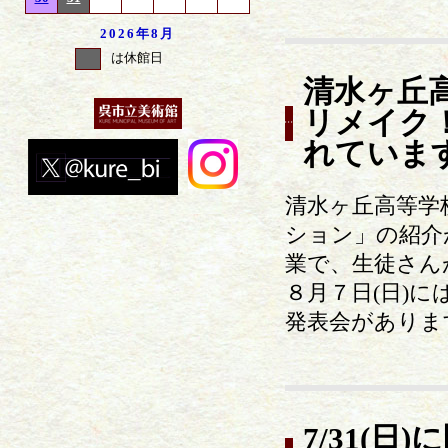
2026年
8月
は休館日
清水ヶ丘
リメイク
れていま
清水ヶ丘高等学
ション」の紹介
業で、生徒さん
８月７日(日)に
発表会がありま
7/31(