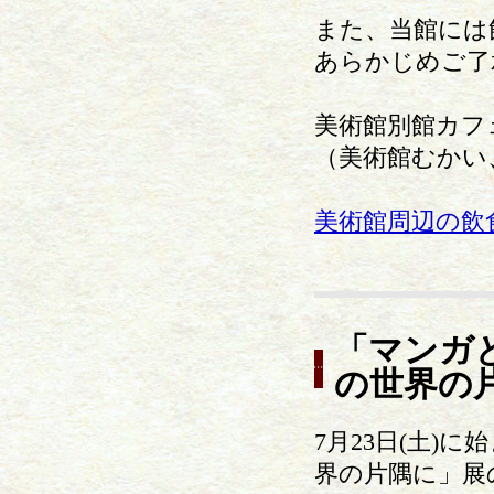
また、当館には
あらかじめご了
美術館別館カフ
（美術館むかい
美術館周辺の飲
「マンガ
の世界の
7月23日(土
界の片隅に」展