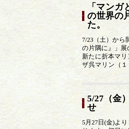
「マンガ
の世界の
た。
7/23（土）
の片隅に』」展
新たに折本マリ
ザ呉マリン（１
5/27（
せ
5月27日(金