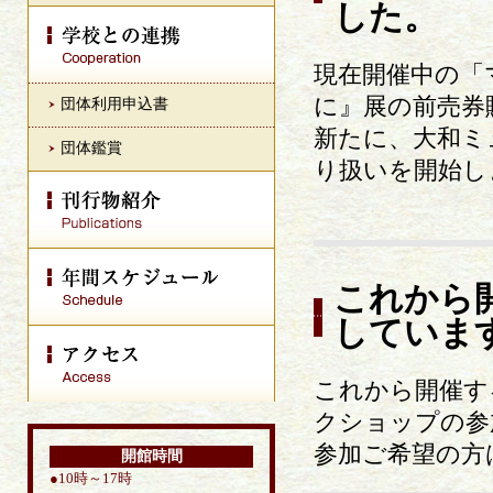
した。
現在開催中の「
に』展の前売券
団体利用申込書
新たに、大和ミ
団体鑑賞
り扱いを開始し
これから
していま
これから開催す
クショップの参
参加ご希望の方
開館時間
●10時～17時