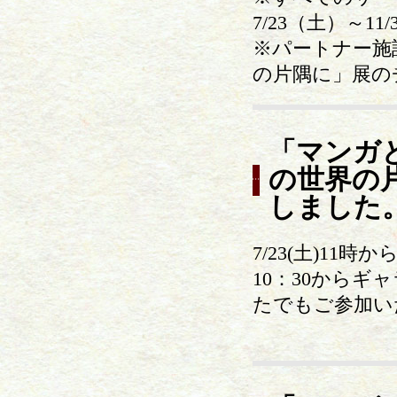
7/23（土）～
※パートナー施
の片隅に」展の
「マンガ
の世界の
しました
7/23(土)1
10：30から
たでもご参加い