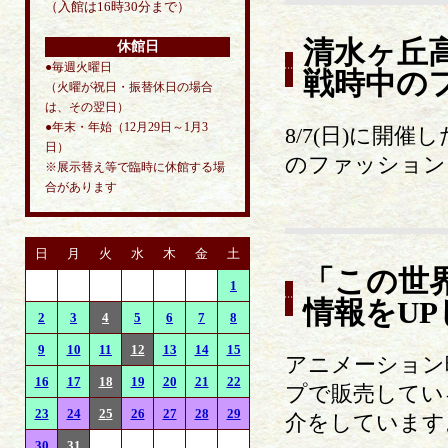
（入館は16時30分まで）
清水ヶ丘
休館日
●毎週火曜日
戦時中の
（火曜が祝日・振替休日の場合
は、その翌日）
●年末・年始（12月29日～1月3
8/7(日)に開
日）
のファッション
※展示替え等で臨時に休館する場
合があります
日
月
火
水
木
金
土
「この世
1
情報をU
2
3
4
5
6
7
8
9
10
11
12
13
14
15
アニメーション
16
17
18
19
20
21
22
プで販売してい
23
24
25
26
27
28
29
介をしています
30
31