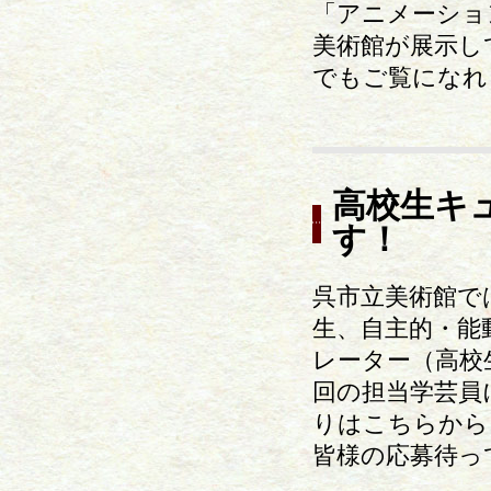
「アニメーショ
美術館が展示し
でもご覧になれ
高校生キ
す！
呉市立美術館で
生、自主的・能
レーター（高校
回の担当学芸員
りはこちらから
皆様の応募待っ