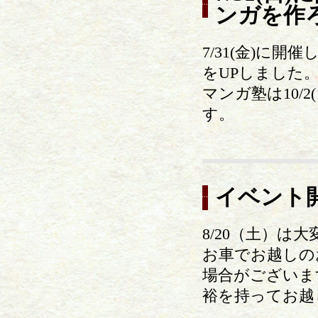
ンガを作
7/31(金)に
をUPしました
マンガ塾は10/
す。
イベント
8/20（土）は
お車でお越しの
場合がございま
裕を持ってお越