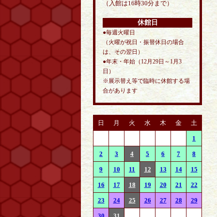
（入館は16時30分まで）
休館日
●毎週火曜日
（火曜が祝日・振替休日の場合
は、その翌日）
●年末・年始（12月29日～1月3
日）
※展示替え等で臨時に休館する場
合があります
日
月
火
水
木
金
土
1
2
3
4
5
6
7
8
9
10
11
12
13
14
15
16
17
18
19
20
21
22
23
24
25
26
27
28
29
30
31