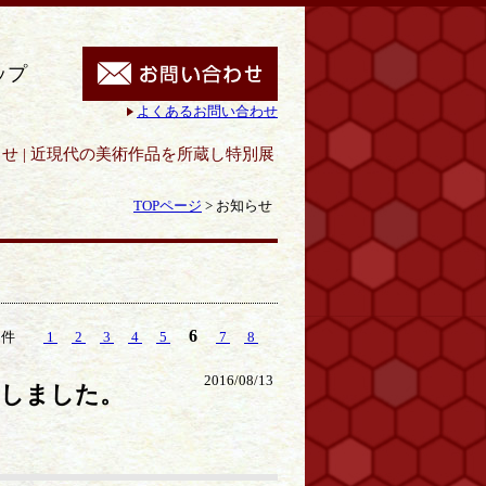
ップ
よくあるお問い合わせ
を所蔵し特別展も開催｜呉市立美術館
TOPページ
>
お知らせ
6
79件
1
2
3
4
5
7
8
2016/08/13
新しました。