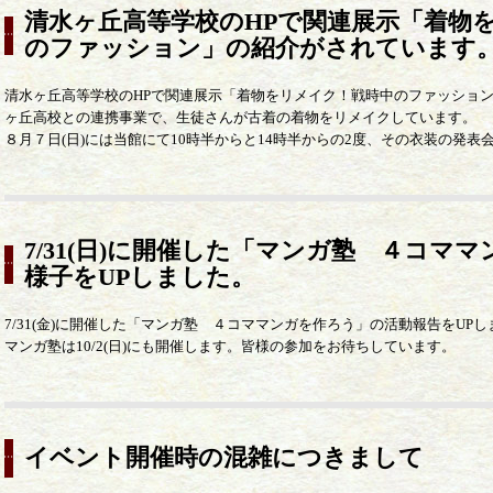
清水ヶ丘高等学校のHPで関連展示「着物
のファッション」の紹介がされています
清水ヶ丘高等学校のHPで関連展示「着物をリメイク！戦時中のファッショ
ヶ丘高校との連携事業で、生徒さんが古着の着物をリメイクしています。
８月７日(日)には当館にて10時半からと14時半からの2度、その衣装の発表
7/31(日)に開催した「マンガ塾 ４コマ
様子をUPしました。
7/31(金)に開催した「マンガ塾 ４コママンガを作ろう」の活動報告をUP
マンガ塾は10/2(日)にも開催します。皆様の参加をお待ちしています。
イベント開催時の混雑につきまして