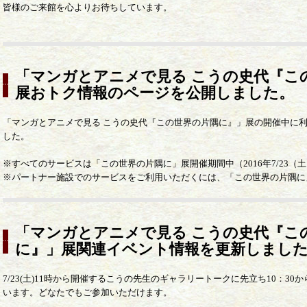
皆様のご来館を心よりお待ちしています。
「マンガとアニメで見る こうの史代『こ
展おトク情報のページを公開しました。
「マンガとアニメで見る こうの史代『この世界の片隅に』」展の開催中に
した。
※すべてのサービスは「この世界の片隅に」展開催期間中（2016年7/23（土
※パートナー施設でのサービスをご利用いただくには、「この世界の片隅に
「マンガとアニメで見る こうの史代『こ
に』」展関連イベント情報を更新しまし
7/23(土)11時から開催するこうの先生のギャラリートークに先立ち10：3
います。どなたでもご参加いただけます。