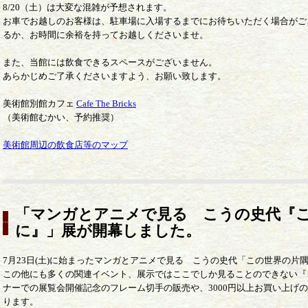
8/20（土）は大変な混雑が予想されます。
お車でお越しのお客様は、駐車場に入場するまでにお待ちいただく場合がご
るか、お時間に余裕を持ってお越しくださいませ。
また、当館には飲食できるスペースがございません。
あらかじめご了承くださいますよう、お願い致します。
美術館別館カフェ
Cafe The Bricks
（美術館むかい、予約推奨）
美術館周辺の飲食店等のマップ
「マンガとアニメで見る こうの史代『
に』」展が開幕しました。
7月23日(土)に始まったマンガとアニメで見る こうの史代「この世界の片
この他にも多くの関連イベント、展示ではここでしか見ることのできない『
ナーでの展覧会開催記念のフレーム切手の販売や、3000円以上お買い上げ
ります。