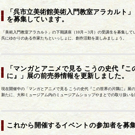
「呉市立美術館美術入門教室アラカルト」
を募集しています。
「美術入門教室アラカルト」の下期講座（10月～3月）の受講生を募集して
呉にゆかりのある作家たちといっしょに、創作活動を楽しみましょう。
「マンガとアニメで見る こうの史代『こ
に』」展の前売券情報を更新しました。
現在開催中の「マンガとアニメで見る こうの史代『この世界の片隅に』展
新たに、大和ミュージアム内のミュージアムショップやまとでの取り扱いを
これから開催するイベントの参加者を募