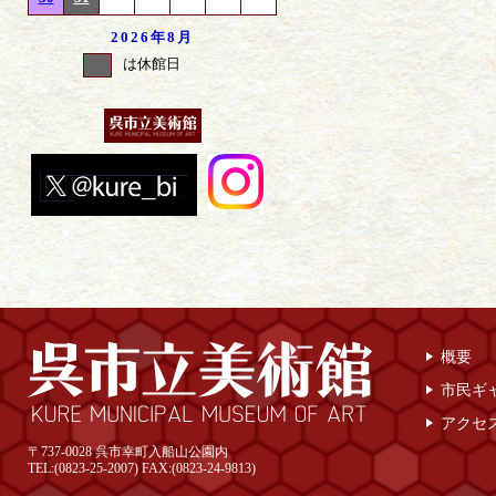
2026年
8月
は休館日
概要
市民ギ
アクセ
〒737-0028 呉市幸町入船山公園内
TEL:(0823-25-2007) FAX:(0823-24-9813)