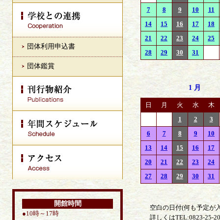
7
8
9
10
11
14
15
16
17
18
21
22
23
24
25
団体利用申込書
28
29
30
31
団体鑑賞
1月
日
月
火
水
木
1
2
3
6
7
8
9
10
13
14
15
16
17
20
21
22
23
24
27
28
29
30
31
開館時間
空白の日付(何も予定が
●10時～17時
詳しくはTEL:0823-2