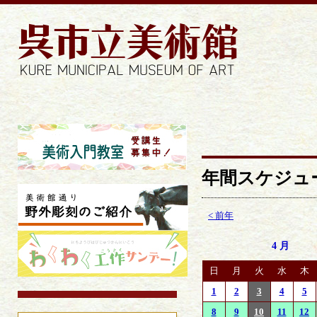
年間スケジュ
< 前年
4月
日
月
火
水
木
1
2
3
4
5
8
9
10
11
12