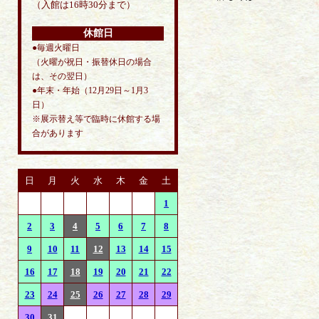
（入館は16時30分まで）
休館日
●毎週火曜日
（火曜が祝日・振替休日の場合
は、その翌日）
●年末・年始（12月29日～1月3
日）
※展示替え等で臨時に休館する場
合があります
日
月
火
水
木
金
土
1
2
3
4
5
6
7
8
9
10
11
12
13
14
15
16
17
18
19
20
21
22
23
24
25
26
27
28
29
30
31