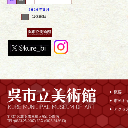
2026年
8月
は休館日
概要
市民ギ
アクセ
〒737-0028 呉市幸町入船山公園内
TEL:(0823-25-2007) FAX:(0823-24-9813)