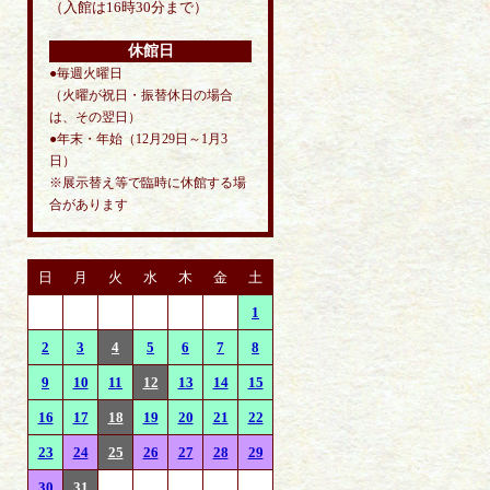
（入館は16時30分まで）
休館日
●毎週火曜日
（火曜が祝日・振替休日の場合
は、その翌日）
●年末・年始（12月29日～1月3
日）
※展示替え等で臨時に休館する場
合があります
日
月
火
水
木
金
土
1
2
3
4
5
6
7
8
9
10
11
12
13
14
15
16
17
18
19
20
21
22
23
24
25
26
27
28
29
30
31