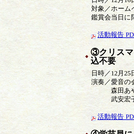
対象／ホーム
鑑賞会当日に
活動報告 PD
③クリスマ
込不要
日時／12月25
演奏／愛音の
森田あや（
武安宏子（
活動報告 PD