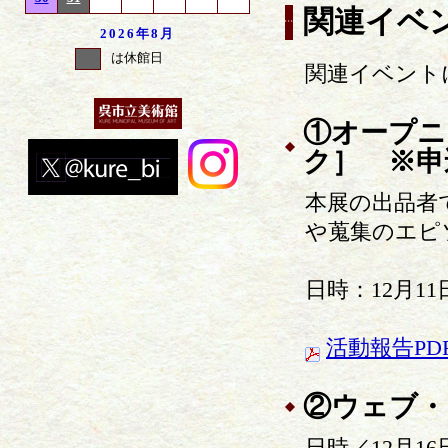
関連イベ
2026年
8月
は休館日
関連イベント
①オープニ
ク］ ※申
本展の出品者
や蒐集のエピ
日時：12月11
活動報告PDF
②ウェブ・
日時／12月16