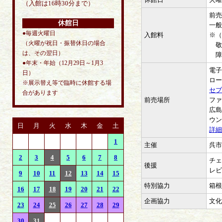
（入館は16時30分まで）
前売
休館日
一般
●毎週火曜日
入館料
※（
（火曜が祝日・振替休日の場合
敬老
は、その翌日）
障害
●年末・年始（12月29日～1月3
電子
日）
ロー
※展示替え等で臨時に休館する場
セブ
合があります
前売場所
ファ
広島
ウン
日
月
火
水
木
金
土
詳細
1
主催
呉市
2
3
4
5
6
7
8
チェ
後援
レビ
9
10
11
12
13
14
15
特別協力
箱根
16
17
18
19
20
21
22
企画協力
文化
23
24
25
26
27
28
29
30
31