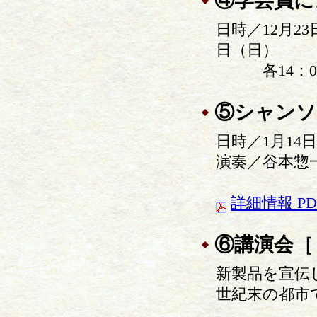
④学芸員に
日時／12月2
日（日）
各14：00
⑤シャンソ
日時／1月14日
演奏／谷本惣
詳細情報 PD
⑥講演会［
新製品を宣伝
世紀末の都市