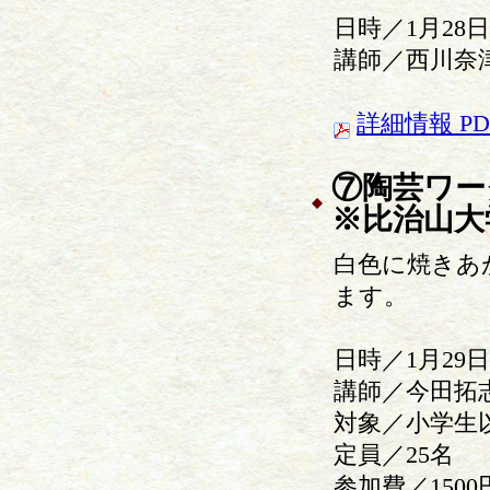
日時／1月28日
講師／西川奈
詳細情報 PD
⑦陶芸ワー
※比治山大
白色に焼きあ
ます。
日時／1月29日
講師／今田拓
対象／小学生
定員／25名
参加費／150