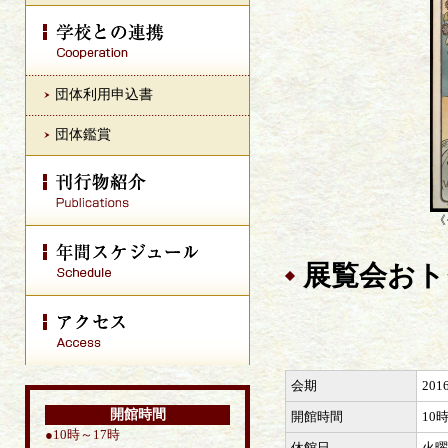
団体利用申込書
団体鑑賞
《
展覧会おト
会期
20
開館時間
開館時間
10
●10時～17時
休館日
火曜