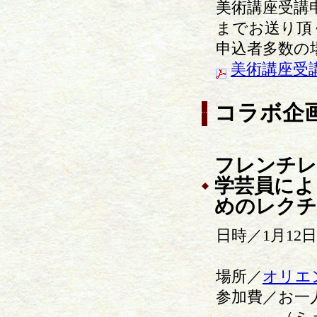
美術講座受講
までお送り頂
申込者多数の
美術講座受講
コラボ企
フレンチレ
学芸員によ
めのレクチ
日時／1月12
12：
場所／
オリエ
参加費／お一人