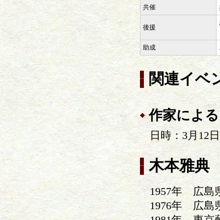
共催
後援
助成
関連イベ
作家による
日時：3月12
木本雅典
1957年 広
1976年 広
1981年 東