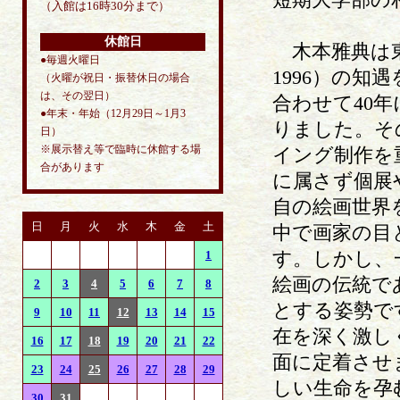
（入館は16時30分まで）
休館日
木本雅典は東
●毎週火曜日
1996）の
（火曜が祝日・振替休日の場合
は、その翌日）
合わせて40
●年末・年始（12月29日～1月3
りました。そ
日）
※展示替え等で臨時に休館する場
イング制作を
合があります
に属さず個展
自の絵画世界
日
月
火
水
木
金
土
中で画家の目
す。しかし、
1
絵画の伝統で
2
3
4
5
6
7
8
とする姿勢で
9
10
11
12
13
14
15
在を深く激し
16
17
18
19
20
21
22
面に定着させ
23
24
25
26
27
28
29
しい生命を孕
30
31