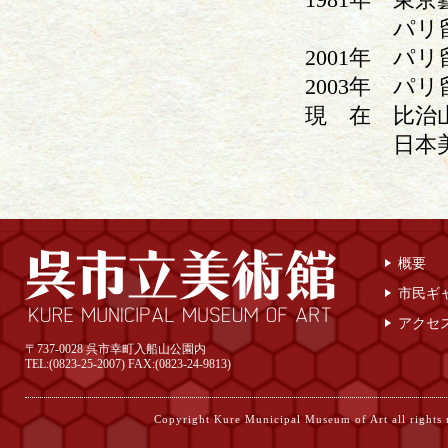
パリ留
2001年 パリ
2003年 パ
現 在 比治
日本美術
概要
市民ギ
アクセ
〒737-0028 呉市幸町入船山公園内
TEL:(0823-25-2007) FAX:(0823-24-9813)
Copyright Kure Municipal Museum of Ar