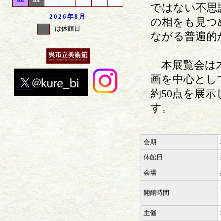
ではない不思
2026年
8月
の相をも見つ
は休館日
ながる普遍的
本展覧会は木
画を中心とし
約50点を展
す。
会期
休館日
会場
開館時間
主催