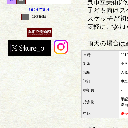
呉市立美術館
子ども向けス
2026年
8月
は休館日
スケッチが初
気軽にご参加
雨天の場合は
日時
201
対象
小学
場所
入船
講師
中塩
参加費
20
筆記
持参物
※画
申込
※受