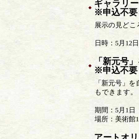
ギャラリー
※申込不要
展示の見どこ
日時：5月12
「新元号」
※申込不要
「新元号」を
もできます。
期間：5月1日
場所：美術館
アートオリ