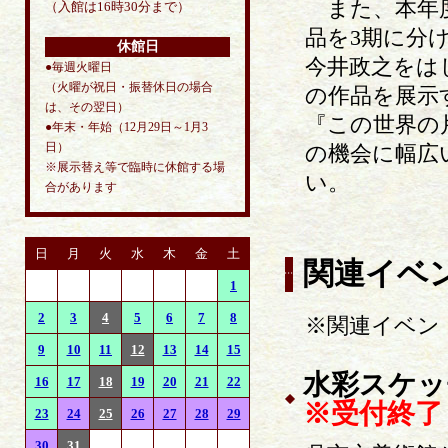
また、本年度
（入館は16時30分まで）
品を3期に分
休館日
今井政之をは
●毎週火曜日
（火曜が祝日・振替休日の場合
の作品を展示
は、その翌日）
『この世界の
●年末・年始（12月29日～1月3
日）
の機会に幅広
※展示替え等で臨時に休館する場
い。
合があります
日
月
火
水
木
金
土
関連イベ
1
2
3
4
5
6
7
8
※関連イベン
9
10
11
12
13
14
15
水彩スケッ
16
17
18
19
20
21
22
※受付終了
23
24
25
26
27
28
29
30
31