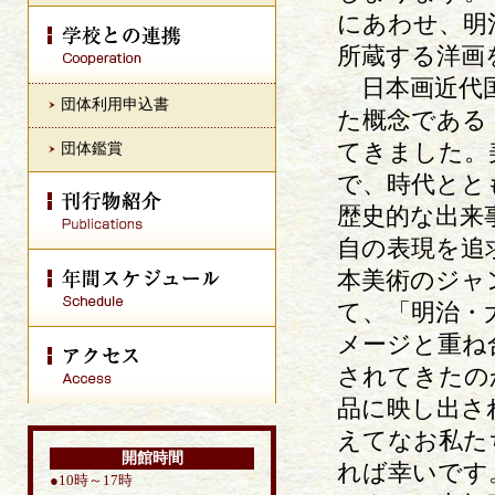
にあわせ、明
所蔵する洋画
日本画近代国
団体利用申込書
た概念である
てきました。
団体鑑賞
で、時代とと
歴史的な出来
自の表現を追
本美術のジャ
て、「明治・
メージと重ね
されてきたの
品に映し出さ
えてなお私た
開館時間
れば幸いです
●10時～17時