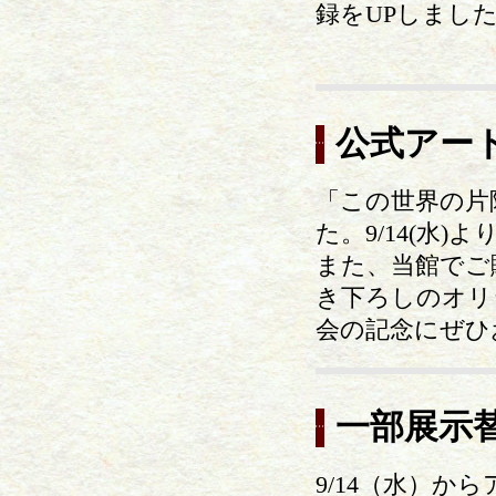
録をUPしまし
公式アー
「この世界の片
た。9/14(水)
また、当館でご
き下ろしのオリ
会の記念にぜひ
一部展示
9/14（水）