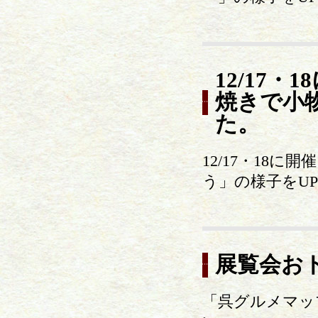
12/17
焼きで小
た。
12/17・18
う」の様子をU
展覧会お
「呉グルメマッ