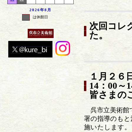
2026年
8月
は休館日
次回コレ
た。
１月２６
14：00
皆さまの
呉市立美術館で
署の指導のもと
施いたします。