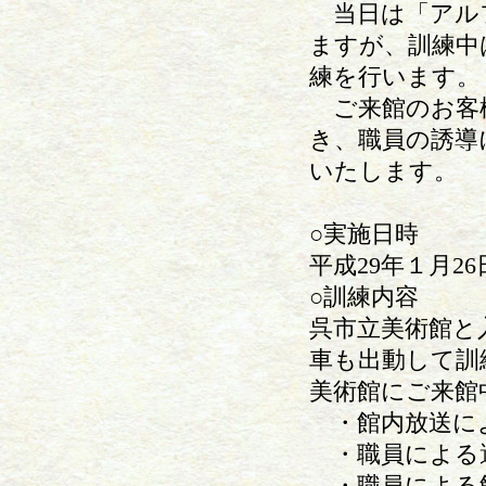
当日は「アル
ますが、訓練中
練を行います。
ご来館のお客
き、職員の誘導
いたします。
○実施日時
平成29年１月26
○訓練内容
呉市立美術館と
車も出動して訓
美術館にご来館
・館内放送に
・職員による避
・職員による館