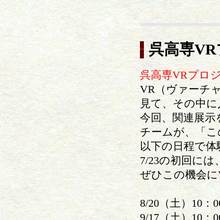
呉高専V
呉高専VRプロ
VR（ヴァーチ
見て、その中に
今回、関連展示
チームが、「こ
以下の日程で体
7/23の初回
ぜひこの機会に
8/20（土）10：0
9/17（土）10：0