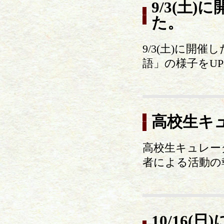
9/3(土
た。
9/3(土)に
語」の様子をU
高校生キ
高校生キュレー
者による活動の
10/16