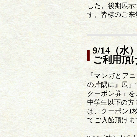
した。後期展示
す。皆様のご来
9/14（
ご利用頂
「マンガとアニ
の片隅に』展」で
クーポン券」を
中学生以下の方
は、クーポン1
てご入館頂けま