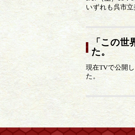
いずれも呉市立
「この世
た。
現在TVで公開
た。