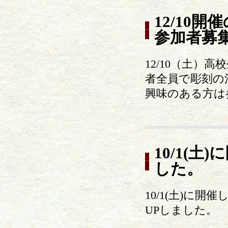
12/10
参加者募
12/10（土
者全員で彫刻の
興味のある方は
10/1(
した。
10/1(土)に
UPしました。