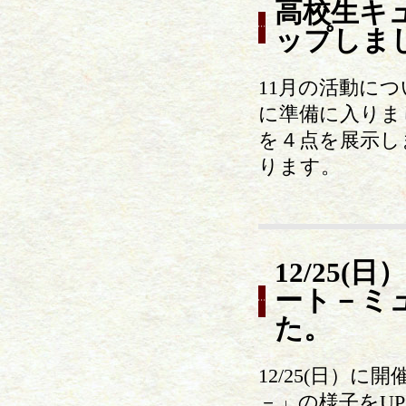
高校生キュ
ップしま
11月の活動に
に準備に入りま
を４点を展示し
ります。
12/25
ート－ミ
た。
12/25(日）
－」の様子をU