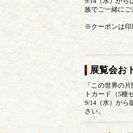
9/14（水）
族でご一緒にご
※クーポンは印
展覧会お
「この世界の片
トカード（5種
9/14（水）
さい。