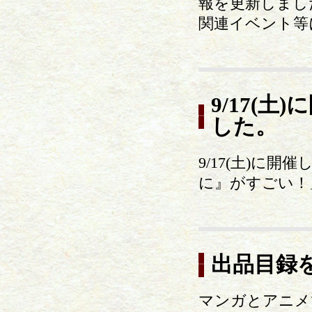
報を更新しまし
関連イベント等
9/17(
した。
9/17(土)に
に』がすごい！
出品目録
マンガとアニメ