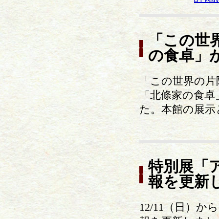
「この世
の食卓」
「この世界の片
「北條家の食卓
た。本館の展示
特別展「
報を更新
12/11（日