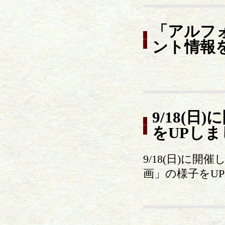
「アルフ
ント情報
9/18(
をUPしま
9/18(日)に
画」の様子をU