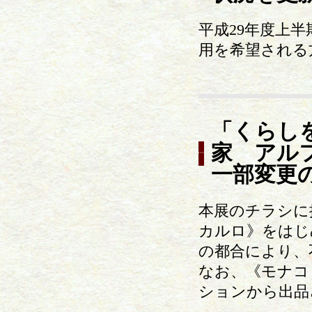
平成29年度上
用を希望される
「くらし
家 アル
一部変更
本展のチラシに
カルロ》をはじ
の都合により、
なお、《モナコ
ションから出品