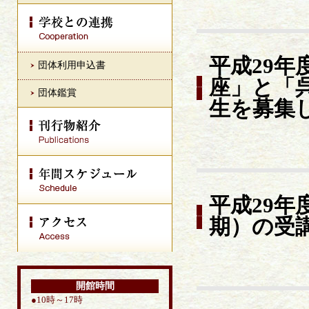
平成29
団体利用申込書
座」と「
団体鑑賞
生を募集
平成29
期）の受
開館時間
●10時～17時