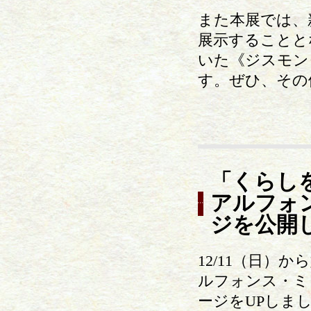
また本展では、
展示することと
いた《ジスモン
す。ぜひ、その
「くらし
アルフォ
ジを公開
12/11（日）
ルフォンス・ミ
ージをUPしま