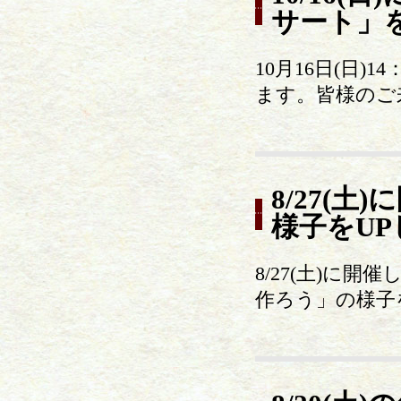
サート」
10月16日(日
ます。皆様のご
8/27(
様子をU
8/27(土)に
作ろう」の様子