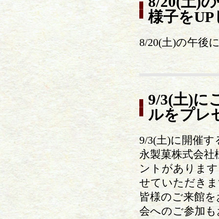
8/20(
様子をU
8/20(土)の
9/3(土
ルをプレ
9/3(土)に
永製菓株式会社
ントがあります
せていただきま
皆様のご来館を
会へのご参加も