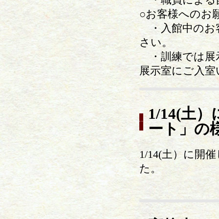
○お客様への
・入館中のお客
さい。
・訓練では展
展示室にご入室
1/14(
ート」の
1/14(土）に
た。