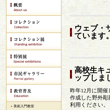
ウェブ・
ています
高校生キュ
ップしま
昨年12月に開
作成した野外彫
利用ください。
美術入門教室