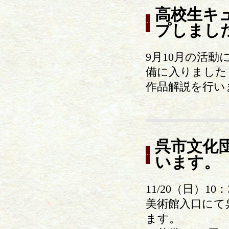
高校生キュ
プしまし
9月10月の活
備に入りました
作品解説を行い
呉市文化
います。
11/20（日）10：
美術館入口にて
ます。