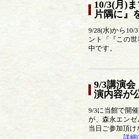
10/3(
片隅に』
9/28(水)か
ント「『この世
中です。
9/3講演
演内容が
9/3に当館で
が、森永エンゼ
当日ご参加頂け
詳細