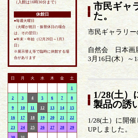
（入館は16時30分まで）
市民ギャ
た。
休館日
●毎週火曜日
（火曜が祝日・振替休日の場合
市民ギャラリー
は、その翌日）
●年末・年始（12月29日～1月3
日）
自然会 日本画
※展示替え等で臨時に休館する場
3月16日(木）～1
合があります
日
月
火
水
木
金
土
1
1/28(
2
3
4
5
6
7
8
製品の誘
9
10
11
12
13
14
15
16
17
18
19
20
21
22
1/28(土）
23
24
25
26
27
28
29
UPしました。
30
31