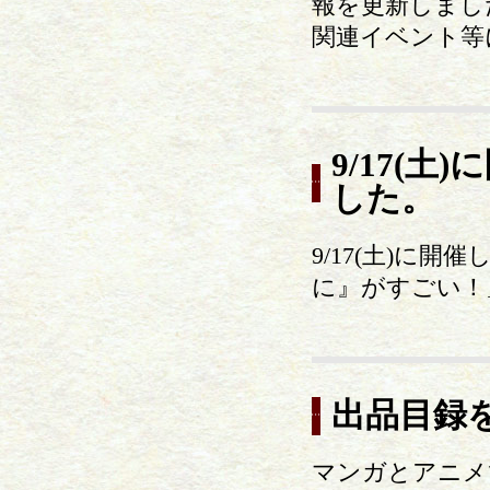
報を更新しまし
関連イベント等
9/17(
した。
9/17(土)に
に』がすごい！
出品目録
マンガとアニメ