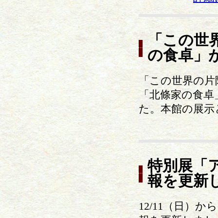
「この世
の食卓」
「この世界の片
「北條家の食卓
た。本館の展示
特別展「
報を更新
12/11（日