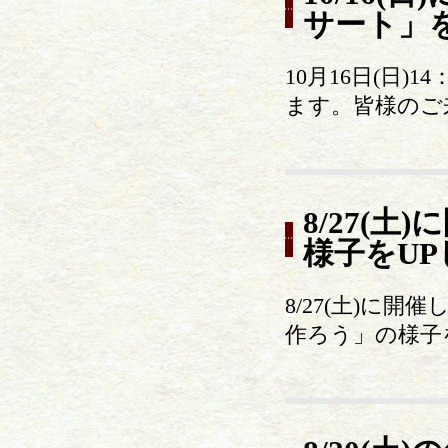
サート」
10月16日(日
ます。皆様のご
8/27(
様子をU
8/27(土)に
作ろう」の様子