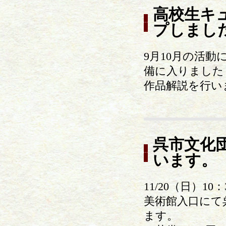
高校生キュ
プしまし
9月10月の活
備に入りました
作品解説を行い
呉市文化
います。
11/20（日）10：
美術館入口にて
ます。