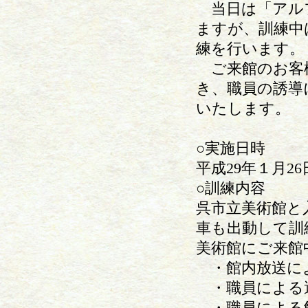
当日は「アル
ますが、訓練中
練を行います。
ご来館のお客
き、職員の誘導
いたします。
○実施日時
平成29年１月26
○訓練内容
呉市立美術館と
車も出動して訓
美術館にご来館
・館内放送に
・職員による避
・職員による館