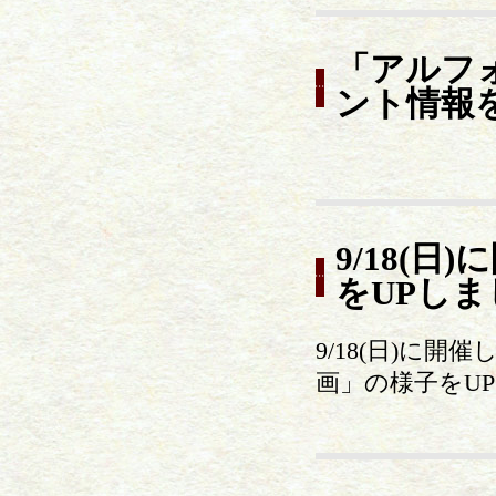
「アルフ
ント情報
9/18(
をUPしま
9/18(日)に
画」の様子をU