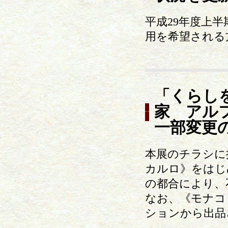
平成29年度上
用を希望される
「くらし
家 アル
一部変更
本展のチラシに
カルロ》をはじ
の都合により、
なお、《モナコ
ションから出品