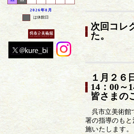
2026年
8月
は休館日
次回コレ
た。
１月２６
14：00
皆さまの
呉市立美術館で
署の指導のもと
施いたします。