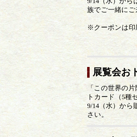
9/14（水）
族でご一緒にご
※クーポンは印
展覧会お
「この世界の片
トカード（5種
9/14（水）
さい。