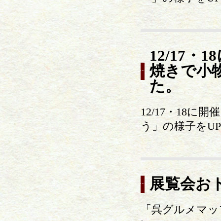
12/17
焼きで小
た。
12/17・18
う」の様子をU
展覧会お
「呉グルメマッ