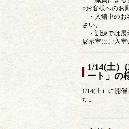
○お客様への
・入館中のお客
さい。
・訓練では展
展示室にご入室
1/14(
ート」の
1/14(土）に
た。