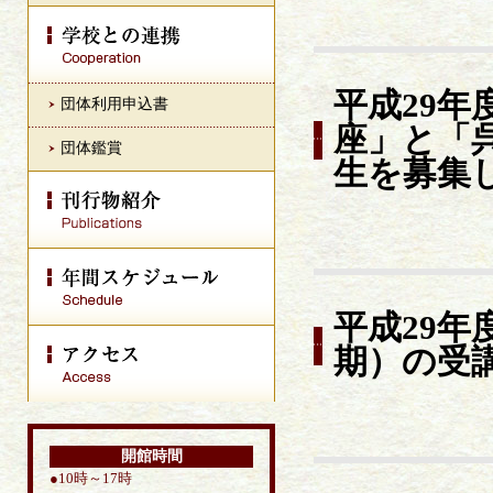
平成29
団体利用申込書
座」と「
団体鑑賞
生を募集
平成29
期）の受
開館時間
●10時～17時