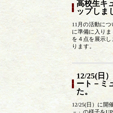
高校生キュ
ップしま
11月の活動に
に準備に入りま
を４点を展示し
ります。
12/25
ート－ミ
た。
12/25(日）
－」の様子をU