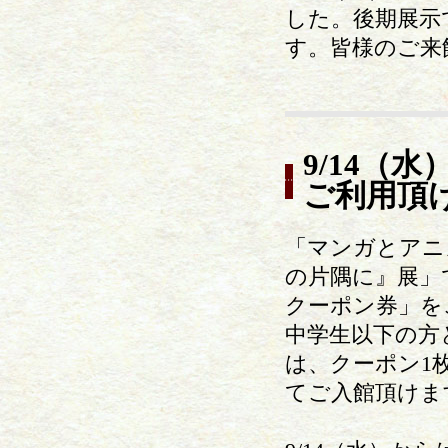
した。後期展示
す。皆様のご来
9/14（
ご利用頂
「マンガとアニ
の片隅に』展」で
クーポン券」を
中学生以下の方
は、クーポン1
てご入館頂けま