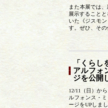
また本展では、
展示することと
いた《ジスモン
す。ぜひ、その
「くらし
アルフォ
ジを公開
12/11（日）
ルフォンス・ミ
ージをUPしま