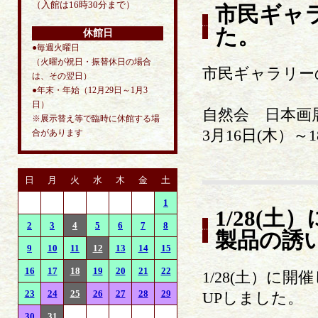
（入館は16時30分まで）
市民ギャ
た。
休館日
●毎週火曜日
（火曜が祝日・振替休日の場合
市民ギャラリー
は、その翌日）
●年末・年始（12月29日～1月3
日）
自然会 日本画
※展示替え等で臨時に休館する場
3月16日(木）～1
合があります
日
月
火
水
木
金
土
1
1/28(
2
3
4
5
6
7
8
製品の誘
9
10
11
12
13
14
15
16
17
18
19
20
21
22
1/28(土）
23
24
25
26
27
28
29
UPしました。
30
31