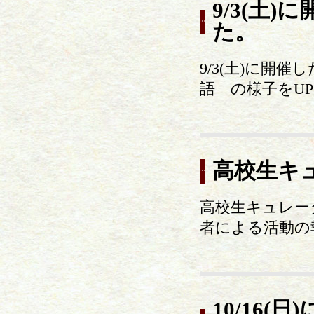
9/3(土
た。
9/3(土)に
語」の様子をU
高校生キ
高校生キュレー
者による活動の
10/16