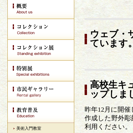
ウェブ・
ています
高校生キュ
ップしま
昨年12月に開
作成した野外彫
利用ください。
美術入門教室