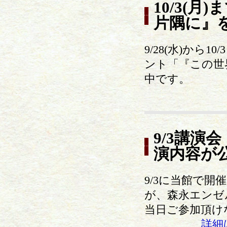
10/3(
片隅に』
9/28(水)か
ント「『この世
中です。
9/3講演
演内容が
9/3に当館で
が、森永エンゼ
当日ご参加頂け
詳細