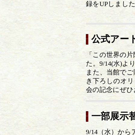
録をUPしまし
公式アー
「この世界の片
た。9/14(水)
また、当館でご
き下ろしのオリ
会の記念にぜひ
一部展示
9/14（水）