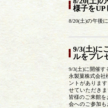
8/20(
様子をU
8/20(土)の
9/3(土
ルをプレ
9/3(土)に
永製菓株式会社
ントがあります
せていただきま
皆様のご来館を
会へのご参加も