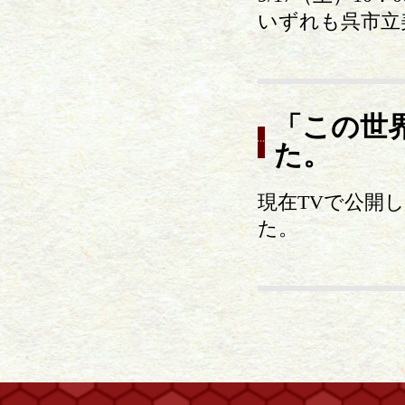
いずれも呉市立
「この世
た。
現在TVで公開
た。