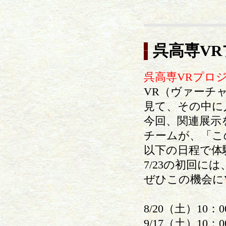
呉高専V
呉高専VRプロ
VR（ヴァーチ
見て、その中に
今回、関連展示
チームが、「こ
以下の日程で体
7/23の初回
ぜひこの機会に
8/20（土）10：0
9/17（土）10：0