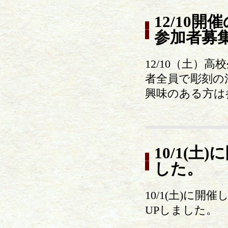
12/10
参加者募
12/10（土
者全員で彫刻の
興味のある方は
10/1(
した。
10/1(土)に
UPしました。