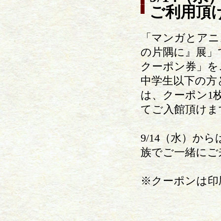
ご利用頂
「マンガとアニ
の片隅に』展」で
クーポン券」を
中学生以下の方
は、クーポン1
てご入館頂けま
9/14（水）
族でご一緒にご
※クーポンは印