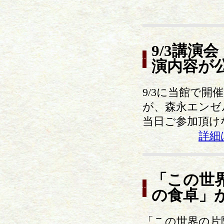
9/3講演
演内容が
9/3に当館で
が、森永エンゼ
当日ご参加頂け
詳細
「この世
の食卓」
「この世界の片