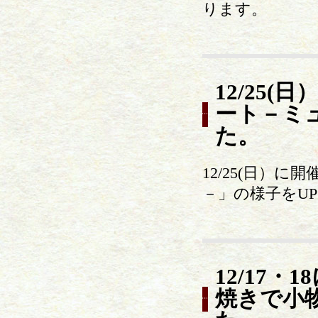
ります。
12/25
ート－ミ
た。
12/25(日）
－」の様子をU
12/17
焼きで小