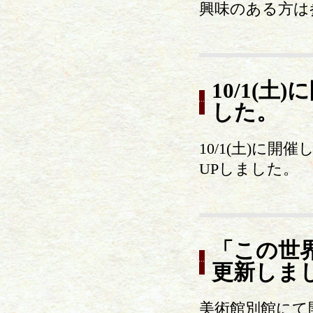
興味のある方は
10/1(
した。
10/1(土)に
UPしました。
「この世
更新しま
美術館別館にて