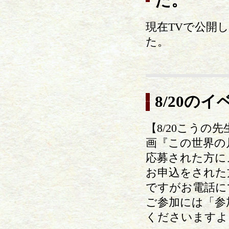
た。
現在TVで公開
た。
8/20の
【8/20こう
画『この世界の
応募された方に
お申込をされた
ですがお電話に
ご参加には「参
くださいますよ