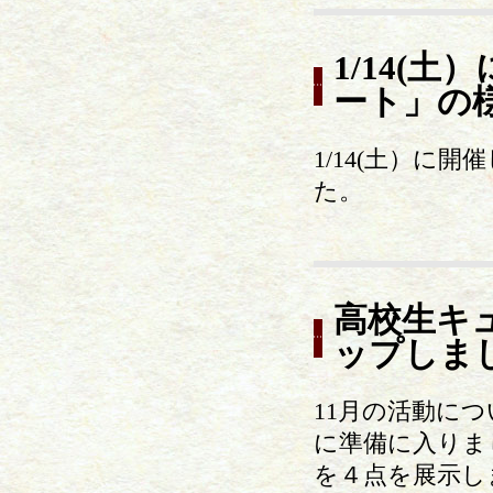
1/14(
ート」の
1/14(土）に
た。
高校生キュ
ップしま
11月の活動に
に準備に入りま
を４点を展示し