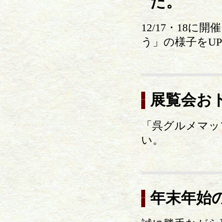
た。
12/17・18
う」の様子をU
展覧会お
「呉グルメマッ
い。
年末年始