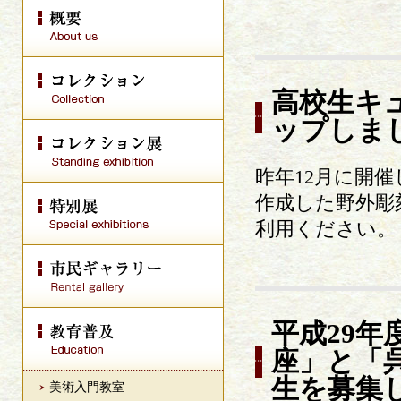
高校生キュ
ップしま
昨年12月に開
作成した野外彫
利用ください。
平成29
座」と「
生を募集
美術入門教室