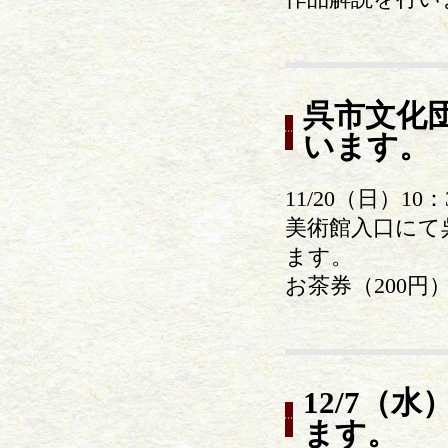
呉市文化
います。
11/20（日）10：
美術館入口にて
ます。
お茶券（200
12/7（
ます。