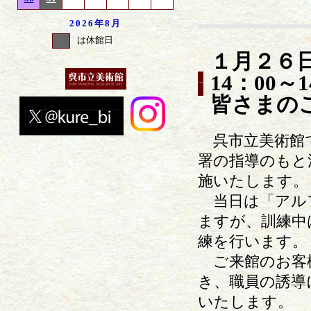
2026年
8月
は休館日
１月２６
14：00
皆さまの
呉市立美術館で
署の指導のもと
施いたします。
当日は「アル
ますが、訓練中
練を行います。
ご来館のお客
き、職員の誘導
いたします。