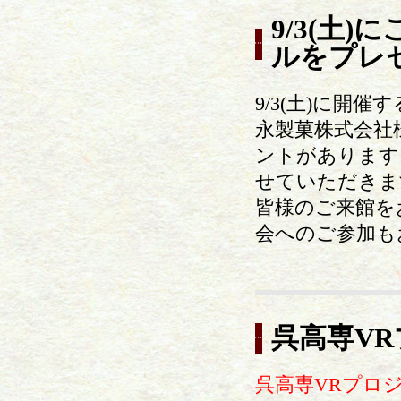
9/3(土
ルをプレ
9/3(土)に
永製菓株式会社
ントがあります
せていただきま
皆様のご来館を
会へのご参加も
呉高専V
呉高専VRプロ