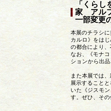
「くらし
家 アル
一部変更
本展のチラシに
カルロ》をはじ
の都合により、
なお、《モナコ
ションから出品
また本展では、
展示することと
いた《ジスモン
す。ぜひ、その