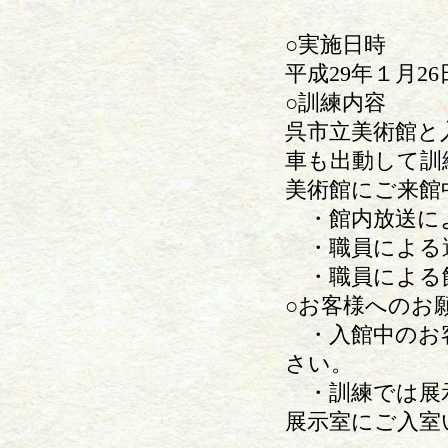
○実施日時
平成29年１月26
○訓練内容
呉市立美術館と
車も出動して訓
美術館にご来館
・館内放送に
・職員による避
・職員による館
○お客様への
・入館中のお客
さい。
・訓練では展
展示室にご入室