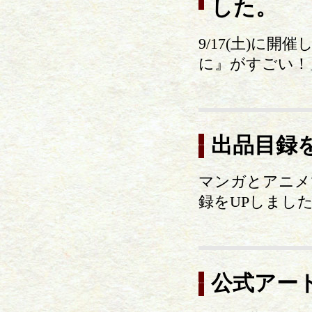
した。
9/17(土)に
に』がすごい！
出品目録
マンガとアニメ
録をUPしまし
公式アー