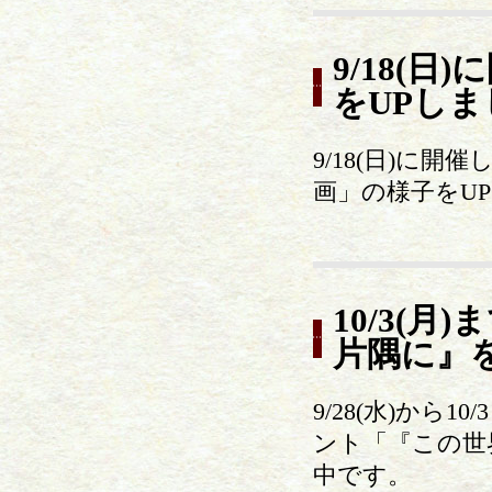
9/18(
をUPしま
9/18(日)に
画」の様子をU
10/3(
片隅に』
9/28(水)か
ント「『この世
中です。