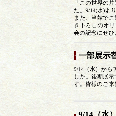
「この世界の片
た。9/14(水)
また、当館でご
き下ろしのオリ
会の記念にぜひ
一部展示
9/14（水）
した。後期展示
す。皆様のご来
9/14（