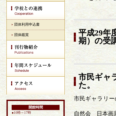
団体利用申込書
平成29
団体鑑賞
期）の受
市民ギャ
た。
市民ギャラリー
開館時間
自然会 日本画
●10時～17時