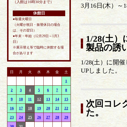
（入館は16時30分まで）
3月16日(木）～1
休館日
●毎週火曜日
（火曜が祝日・振替休日の場合
は、その翌日）
●年末・年始（12月29日～1月3
1/28(
日）
製品の誘
※展示替え等で臨時に休館する場
合があります
1/28(土）
UPしました。
日
月
火
水
木
金
土
1
2
3
4
5
6
7
8
9
10
11
12
13
14
15
次回コレ
16
17
18
19
20
21
22
た。
23
24
25
26
27
28
29
30
31