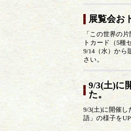
展覧会お
「この世界の片
トカード（5種
9/14（水）
さい。
9/3(土
た。
9/3(土)に
語」の様子をU