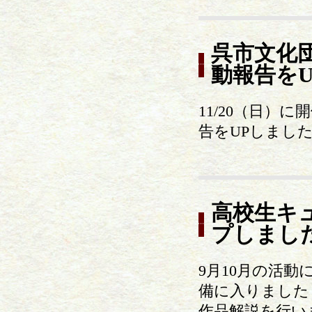
呉市文化
動報告を
11/20（日
告をUPしまし
高校生キュ
プしまし
9月10月の活
備に入りました
作品解説を行い