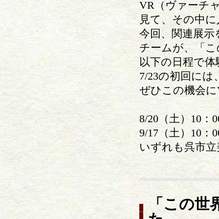
VR（ヴァーチ
見て、その中に
今回、関連展示
チームが、「こ
以下の日程で体
7/23の初回
ぜひこの機会に
8/20（土）10：0
9/17（土）10：0
いずれも呉市立
「この世