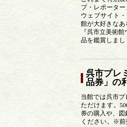
ブ・レポーター
ウェブサイト・ブロ
館が大好きなあ
『呉市立美術館
品を鑑賞しまし
呉市プレ
品券」の
当館では呉市プ
ただけます。50
券の購入や、図
ください。※前