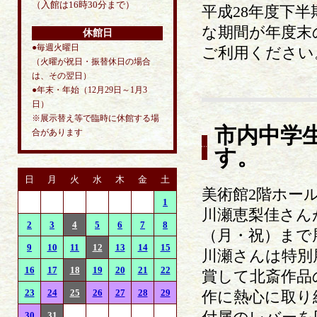
（入館は16時30分まで）
平成28年度下
な期間が年度末
休館日
●毎週火曜日
ご利用ください
（火曜が祝日・振替休日の場合
は、その翌日）
●年末・年始（12月29日～1月3
日）
※展示替え等で臨時に休館する場
市内中学
合があります
す。
日
月
火
水
木
金
土
美術館2階ホー
1
川瀬恵梨佳さんが
2
3
4
5
6
7
8
（月・祝）まで
9
10
11
12
13
14
15
川瀬さんは特別
16
17
18
19
20
21
22
賞して北斎作品
23
24
25
26
27
28
29
作に熱心に取り
30
31