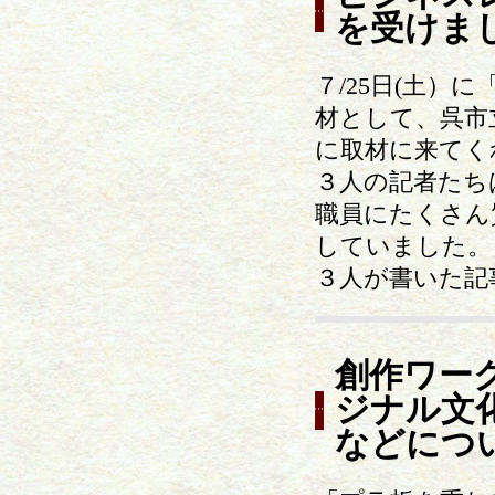
を受けま
７/25日(土）
材として、呉市
に取材に来てく
３人の記者たち
職員にたくさん
していました。
３人が書いた記
創作ワー
ジナル文
などにつ