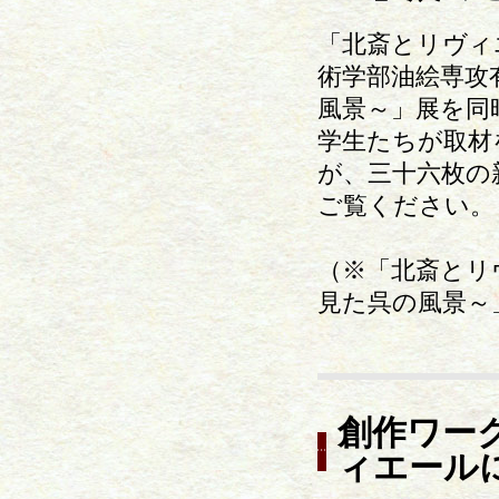
「北斎とリヴィ
術学部油絵専攻
風景～」展を同
学生たちが取材
が、三十六枚の
ご覧ください。
（※「北斎とリ
見た呉の風景～
創作ワー
ィエール