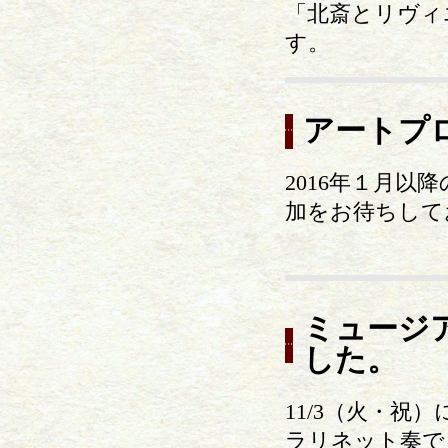
「北斎とリヴィ
す。
アートプ
2016年１月
加をお待ちして
ミュージ
した。
11/3（火・
ラリネット奏で