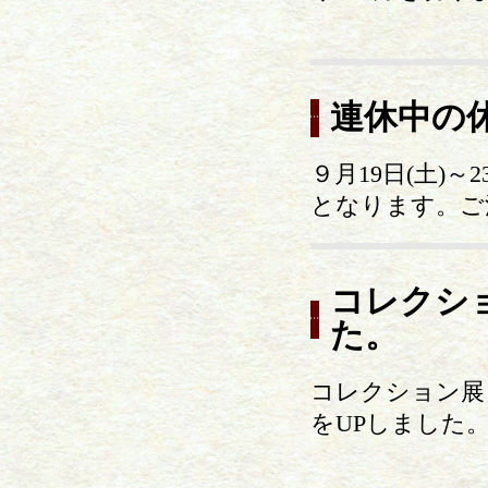
連休中の
９月19日(土)～
となります。ご
コレクシ
た。
コレクション展Ⅱ
をUPしました