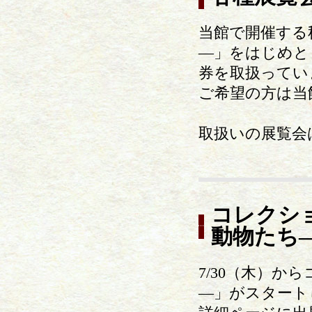
当館で開催する
―」をはじめと
券を取扱ってい
ご希望の方は当
取扱いの展覧会
コレクショ
動物たち
7/30（木）か
―」がスタート