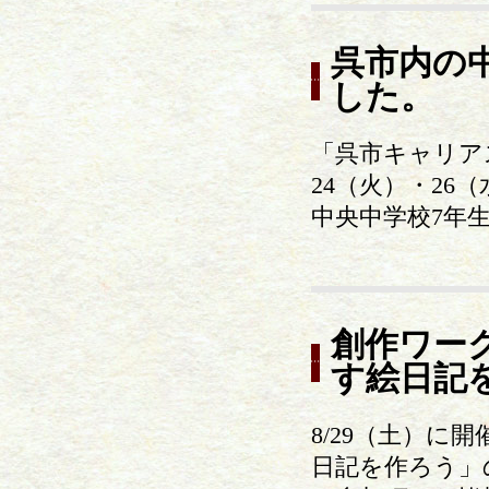
呉市内の
した。
「呉市キャリアス
24（火）・26
中央中学校7年
創作ワー
す絵日記
8/29（土）
日記を作ろう」