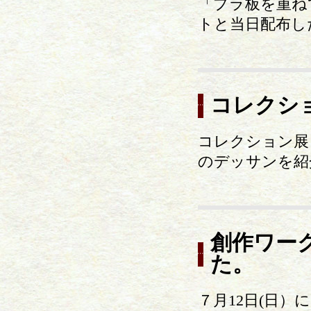
「プラ板を重ね
トと当日配布し
コレクシ
コレクション展
のデッサンを紹
創作ワー
た。
７月12日(日