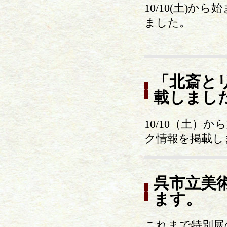
10/10(土)
ました。
「北斎と
載しまし
10/10（土
ク情報を掲載し
呉市立美
ます。
これまで特別展