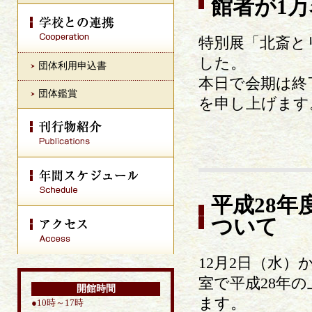
館者が1
特別展「北斎と
した。
団体利用申込書
本日で会期は終
団体鑑賞
を申し上げます
平成28
ついて
12月2日（水）
室で平成28年
開館時間
ます。
●10時～17時