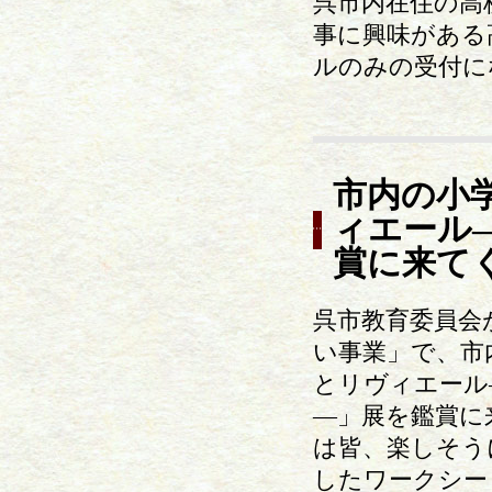
呉市内在住の高
事に興味がある
ルのみの受付に
市内の小
ィエール
賞に来て
呉市教育委員会
い事業」で、市
とリヴィエール
―」展を鑑賞に
は皆、楽しそう
したワークシー