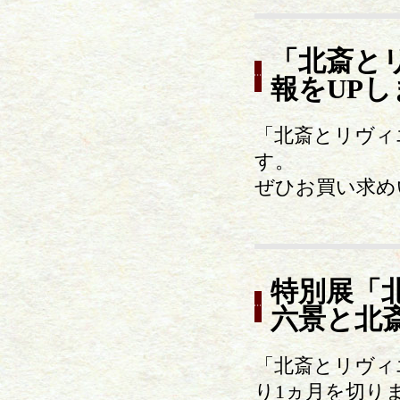
「北斎と
報をUP
「北斎とリヴィ
す。
ぜひお買い求め
特別展「
六景と北
「北斎とリヴィ
り1ヵ月を切り