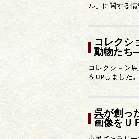
ル」に関する情
コレクショ
動物たち
コレクション展Ⅱ
をUPしました
呉が創っ
画像をＵ
市民ギャラリーで