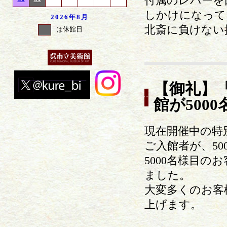
付属のレバーを
しかけになって
2026年
8月
北斎に負けない
は休館日
【御礼】
館が500
現在開催中の特
ご入館者が、50
5000名様目の
ました。
大変多くのお客
上げます。