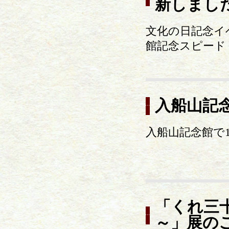
新しまし
文化の日記念イ
館記念スピード
入船山記
入船山記念館で
「くれ三
～」展の