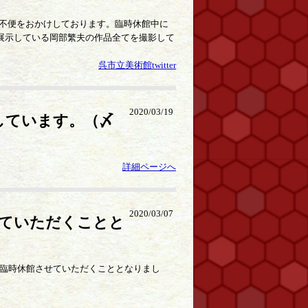
不便をおかけしております。臨時休館中に
す。展示している岡部繁夫の作品全てを撮影して
呉市立美術館twitter
2020/03/19
しています。（〆
詳細ページへ
2020/03/07
せていただくことと
、臨時休館させていただくこととなりまし