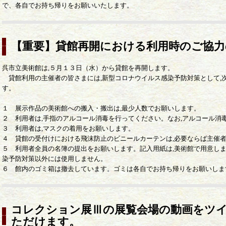
で、各自でお持ち帰りをお願いいたします。
【重要】貸館再開における利用時のご協力
呉市立美術館は,５月１３日（水）から貸館を再開します。
貸館利用の主催者の皆さまには,新型コロナウイルス感染予防対策として,
す。
１ 展示作品の美術館への搬入・搬出は,最少人数でお願いします。
２ 利用者は,手指のアルコール消毒を行ってください。なお,アルコール消
３ 利用者は,マスクの着用をお願いします。
４ 貸館の受付けにおける飛沫防止のビニールカーテンは,必要ならば主催
５ 利用者全員の名簿の提出をお願いします。記入用紙は,美術館で用意しま
染予防対策以外には使用しません。
６ 館内のゴミ箱は撤去しています。ゴミは各自でお持ち帰りをお願いしま
コレクション展Ⅲの展覧会場の動画をツ
ただけます。