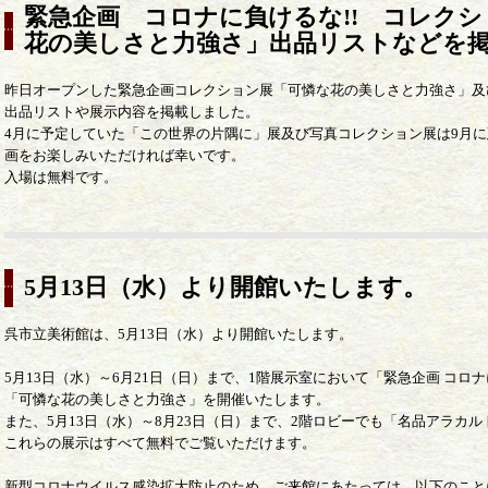
緊急企画 コロナに負けるな!! コレク
花の美しさと力強さ」出品リストなどを
昨日オープンした緊急企画コレクション展「可憐な花の美しさと力強さ」及
出品リストや展示内容を掲載しました。
4月に予定していた「この世界の片隅に」展及び写真コレクション展は9月
画をお楽しみいただければ幸いです。
入場は無料です。
5月13日（水）より開館いたします。
呉市立美術館は、5月13日（水）より開館いたします。
5月13日（水）～6月21日（日）まで、1階展示室において「緊急企画 コ
「可憐な花の美しさと力強さ」を開催いたします。
また、5月13日（水）～8月23日（日）まで、2階ロビーでも「名品アラカ
これらの展示はすべて無料でご覧いただけます。
新型コロナウイルス感染拡大防止のため、ご来館にあたっては、以下のこと