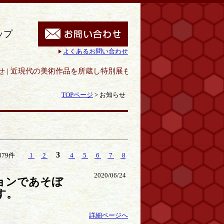
ップ
よくあるお問い合わせ
所蔵し特別展も開催｜呉市立美術館
TOPページ
>
お知らせ
3
379件
1
2
4
5
6
7
8
2020/06/24
ョンであそぼ
す。
詳細ページへ