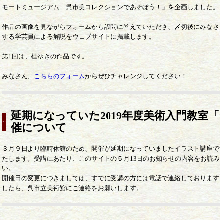
モートミュージアム 呉市美コレクションであそぼう！」を企画しました。
作品の画像を見ながらフォームから設問に答えていただき、〆切後にみなさ
する学芸員による解説をウェブサイトに掲載します。
第1回は、桂ゆきの作品です。
みなさん、
こちらのフォーム
からぜひチャレンジしてください！
延期になっていた2019年度美術入門教室
催について
３月９日より臨時休館のため、開催が延期になっていましたイラスト講座で
たします。受講にあたり、このサイトの５月13日のお知らせの内容をお読
い。
開催日の変更につきましては、すでに受講の方には電話で連絡しております
したら、呉市立美術館にご連絡をお願いします。