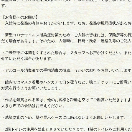
す。
【お客様へのお願い】
・入館時に発熱の有無をおうかがいします。なお、発熱や風邪症状があるお
・新型コロナウイルス感染症対策のため、ご入館の皆様には、保険所等の行
だく場合があります。そのため、入館時に、日時・氏名・連絡先等のご記入
・ご来館中に体調をくずされた場合は、スタッフへお声かけください。また
せていただく場合があります。
・アルコール消毒液での手指消毒の徹底、うがいの励行をお願いいたします
・館内ではマスク着用やハンカチで口を覆うなど、咳エチケットにご留意い
対策を行うようお願いいたします。
・作品を鑑賞される際は、他のお客様と距離を空けてご鑑賞いただきますよ
大きな声での会話はお控えください。
・感染防止のため、壁や展示ケースには触れないようお願いいたします。
・2階トイレの使用を禁止とさせていただきます。1階のトイレをご利用く