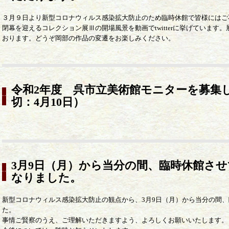
３月９日より新型コロナウィルス感染拡大防止のため臨時休館で皆様にはご
閉幕を迎えるコレクション展Ⅲの開場風景を動画でtwitterに挙げていま
おります。どうぞ岡部の作品の変遷をお楽しみください。
令和2年度 呉市立美術館モニターを募集
切：4月10日）
3月9日（月）から当分の間、臨時休館さ
なりました。
新型コロナウィルス感染拡大防止の観点から、3月9日（月）から当分の間
た。
事情ご賢察のうえ、ご理解いただきますよう、よろしくお願いいたします。