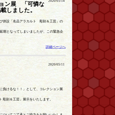
2020/05/14
ション展 「可憐な
掲載しました。
び併設「名品アラカルト 彫刻＆工芸」の
に延期となってしまいましたが、この緊急企
詳細ページへ
2020/05/11
ロナに負けるな！！」として、コレクション展
ルト 彫刻＆工芸」展示をいたします。
についてご了承とご協力をお願いいたしま