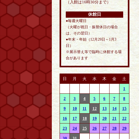
（入館は16時30分まで）
休館日
●毎週火曜日
（火曜が祝日・振替休日の場合
は、その翌日）
●年末・年始（12月29日～1月3
日）
※展示替え等で臨時に休館する場
合があります
日
月
火
水
木
金
土
1
2
3
4
5
6
7
8
9
10
11
12
13
14
15
16
17
18
19
20
21
22
23
24
25
26
27
28
29
30
31