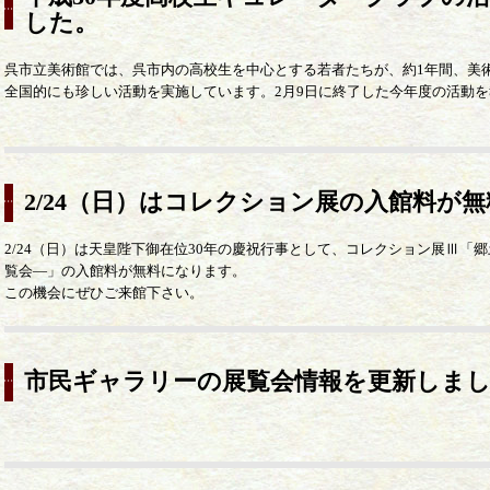
した。
呉市立美術館では、呉市内の高校生を中心とする若者たちが、約1年間、美
全国的にも珍しい活動を実施しています。2月9日に終了した今年度の活動
2/24（日）はコレクション展の入館料が
2/24（日）は天皇陛下御在位30年の慶祝行事として、コレクション展Ⅲ「
覧会―」の入館料が無料になります。
この機会にぜひご来館下さい。
市民ギャラリーの展覧会情報を更新しま