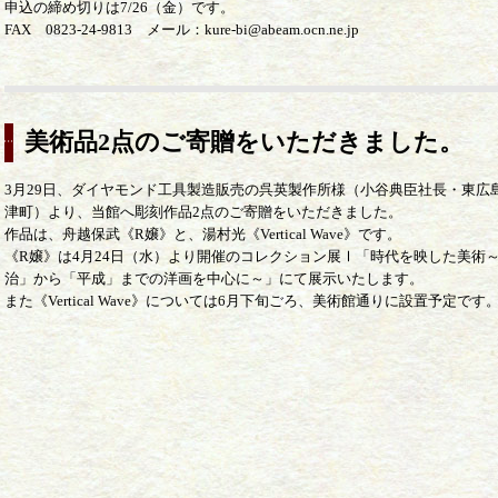
申込の締め切りは7/26（金）です。
FAX 0823-24-9813 メール：kure-bi@abeam.ocn.ne.jp
美術品2点のご寄贈をいただきました。
3月29日、ダイヤモンド工具製造販売の呉英製作所様（小谷典臣社長・東広
津町）より、当館へ彫刻作品2点のご寄贈をいただきました。
作品は、舟越保武《R嬢》と、湯村光《Vertical Wave》です。
《R嬢》は4月24日（水）より開催のコレクション展Ⅰ「時代を映した美術
治」から「平成」までの洋画を中心に～」にて展示いたします。
また《Vertical Wave》については6月下旬ごろ、美術館通りに設置予定です