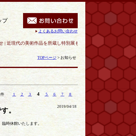
ップ
よくあるお問い合わせ
品を所蔵し特別展も開催｜呉市立美術館
TOPページ
>
お知らせ
4
79件
1
2
3
5
6
7
8
2019/04/18
です。
め、臨時休館いたします。