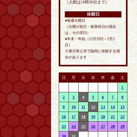
（入館は16時30分まで）
休館日
●毎週火曜日
（火曜が祝日・振替休日の場合
は、その翌日）
●年末・年始（12月29日～1月3
日）
※展示替え等で臨時に休館する場
合があります
日
月
火
水
木
金
土
1
2
3
4
5
6
7
8
9
10
11
12
13
14
15
16
17
18
19
20
21
22
23
24
25
26
27
28
29
30
31