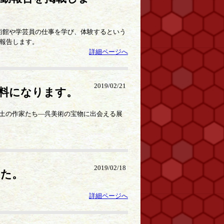
術館や学芸員の仕事を学び、体験するという
を報告します。
詳細ページへ
2019/02/21
無料になります。
郷土の作家たち―呉美術の宝物に出会える展
2019/02/18
した。
詳細ページへ