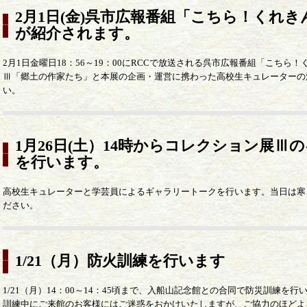
2月1日(金)呉市広報番組「こちら！くれ
が紹介されます。
2月1日金曜日18：56～19：00にRCCで放送される呉市広報番組「こち
Ⅲ「郷土の作家たち」と本展の企画・運営に携わった高校生キュレーターの
い。
1月26日(土）14時からコレクション展Ⅲ
を行います。
高校生キュレーターと学芸員によるギャラリートークを行います。当日は寒
ださい。
1/21（月）防火訓練を行います
1/21（月）14：00～14：45頃まで、入船山記念館との合同で防災訓練を行
訓練中にご来館のお客様にはご迷惑をおかけいたしますが、ご協力のほどよ