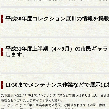
平成30年度コレクション展Ⅲの情報を掲
平成31年度上半期（4～9月）の市民ギャ
します。
11/30までメンテナンス作業などで展示
呉市立美術館は11/30までメンテナンス作業などで展示はありません。皆さ
迷惑をお掛けいたしますがご了承ください。
12/1から12/9まで「第73回呉市美術公募展」が開催されます（火曜日休館