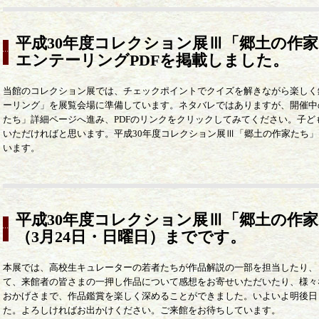
平成30年度コレクション展Ⅲ「郷土の作
エンテーリングPDFを掲載しました。
当館のコレクション展では、チェックポイントでクイズを解きながら楽しく
ーリング」を展覧会場に準備しています。ネタバレではありますが、開催中
たち」詳細ページへ進み、PDFのリンクをクリックしてみてください。子
いただければと思います。平成30年度コレクション展Ⅲ「郷土の作家たち」
います。
平成30年度コレクション展Ⅲ「郷土の作
（3月24日・日曜日）までです。
本展では、高校生キュレーターの若者たちが作品解説の一部を担当したり、
て、来館者の皆さまの一押し作品について感想をお寄せいただいたり、様々
おかげさまで、作品鑑賞を楽しく深めることができました。いよいよ明後日（
た。よろしければお出かけください。ご来館をお待ちしています。