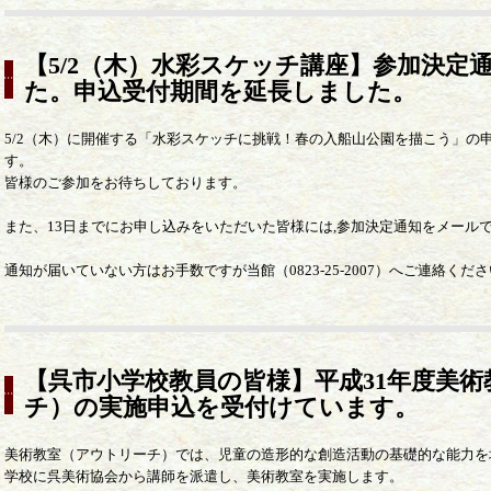
【5/2（木）水彩スケッチ講座】参加決定
た。申込受付期間を延長しました。
5/2（木）に開催する「水彩スケッチに挑戦！春の入船山公園を描こう」の申
す。
皆様のご参加をお待ちしております。
また、13日までにお申し込みをいただいた皆様には,参加決定通知をメール
通知が届いていない方はお手数ですが当館（0823-25-2007）へご連絡くだ
【呉市小学校教員の皆様】平成31年度美
チ）の実施申込を受付けています。
美術教室（アウトリーチ）では、児童の造形的な創造活動の基礎的な能力を
学校に呉美術協会から講師を派遣し、美術教室を実施します。