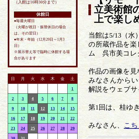
【リモー
（入館は16時30分まで）
立美術館
休館日
上で楽し
●毎週火曜日
（火曜が祝日・振替休日の場合
は、その翌日）
当館は5/13
●年末・年始（12月29日～1月3
の所蔵作品を楽
日）
ム 呉市美コレ
※展示替え等で臨時に休館する場
合があります
作品の画像を見
日
月
火
水
木
金
土
みなさんからい
解説をウェブサ
1
2
3
4
5
6
7
8
第1回は、桂ゆ
9
10
11
12
13
14
15
16
17
18
19
20
21
22
みなさん、
こち
23
24
25
26
27
28
29
30
31