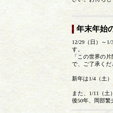
年末年始
12/29（日）
す。
「この世界の片
で、ご了承くだ
新年は1/4（
また、1/11
後50年、岡部