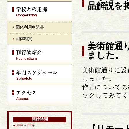
品解説を
団体利用申込書
団体鑑賞
美術館通
ました。
美術館通りに設
しました。
作品についての
ックしてみてく
開館時間
●10時～17時