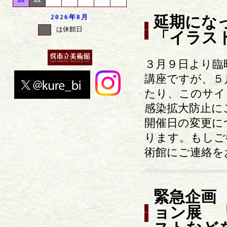
2026年
8月
延期になっ
は休館日
「イラス
３月９日より臨
講座ですが、５
たり、このサイ
感染拡大防止に
開催日の変更に
ります。もしご
術館にご連絡を
緊急企画
ョン展 