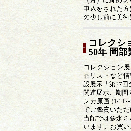
（月）に締め切
申込をされた方
の少し前に美術
コレクシ
50年 岡
コレクション展
品リストなど情
設展示「第37
関連展示、期間
ンガ原画 (1/1
でご鑑賞いただ
当館では森永ミ
います。お買い