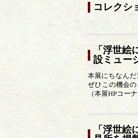
コレクシ
「浮世絵
設ミュー
本展にちなんだ
ぜひこの機会の
（本展HPコー
「浮世絵