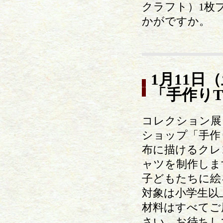
クラフト）1枚
かがですか。
1月11日
「手作り
コレクション展
ショップ「手作
布に描けるクレ
ャツを制作しま
子どもたちに絵
対象は小学生以
材料はすべてご
さい。お待ちし