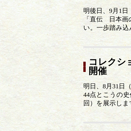
明後日、9月1日
「直伝 日本画
い。一歩踏み込
コレクシ
開催
明日、8月31日
44点とこうの史
回）を展示しま