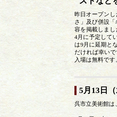
ストなど
昨日オープンし
さ」及び併設「
容を掲載しまし
4月に予定して
は9月に延期と
だければ幸いで
入場は無料です
5月13日
呉市立美術館は