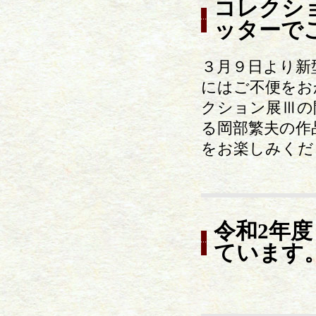
コレクシ
ッターで
３月９日より新
にはご不便をお
クション展Ⅲの開
る岡部繁夫の作
をお楽しみくだ
令和2年
ています。