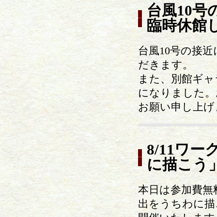
台風10号
臨時休館
台風10号の接近
だきます。
また、別館ギャ
になりました。
お願い申し上げ
8/11ワ
に描こう
本日は参加費無
出をうちわに描