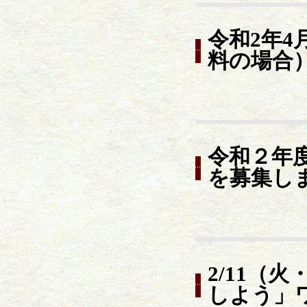
令和2年4
料の場合
令和２年
を募集し
2/11（
しよう」