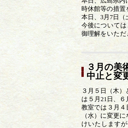
本日、広島県内
時休館等の措置
本日、3月7日
今後については
御理解をいただ
３月の美
中止と変
３月５日（木）
は５月21日、
教室では３月４
（水）に変更に
けいたしますが