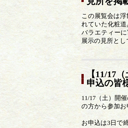
見所を掲
この展覧会は浮
れていた化粧道
バラエティーに
展示の見所とし
【11/1
申込の皆
11/17（土
の方から参加お
お申込は3日で