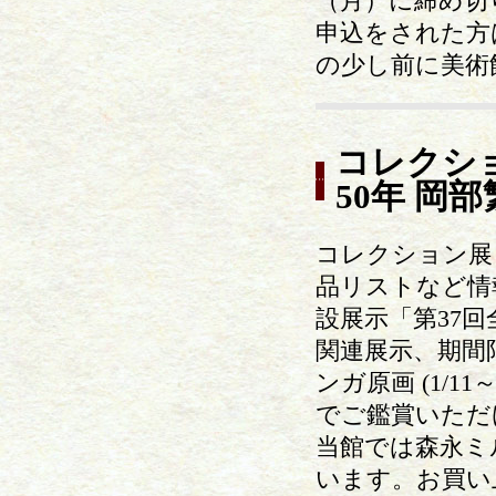
（月）に締め切
申込をされた方
の少し前に美術
コレクシ
50年 岡
コレクション展
品リストなど情
設展示「第37
関連展示、期間
ンガ原画 (1/1
でご鑑賞いただ
当館では森永ミ
います。お買い