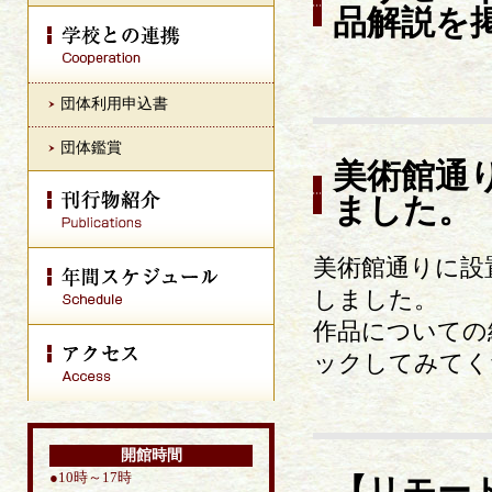
品解説を
団体利用申込書
団体鑑賞
美術館通
ました。
美術館通りに設
しました。
作品についての
ックしてみてく
開館時間
●10時～17時