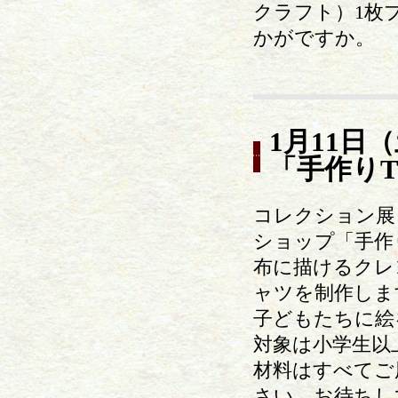
クラフト）1枚
かがですか。
1月11日
「手作り
コレクション展
ショップ「手作
布に描けるクレ
ャツを制作しま
子どもたちに絵
対象は小学生以
材料はすべてご
さい。お待ちし