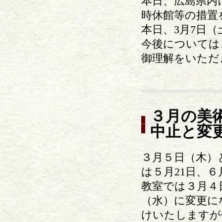
本日、広島県内
時休館等の措置
本日、3月7日
今後については
御理解をいただ
３月の美
中止と変
３月５日（木）
は５月21日、
教室では３月４
（水）に変更に
けいたしますが