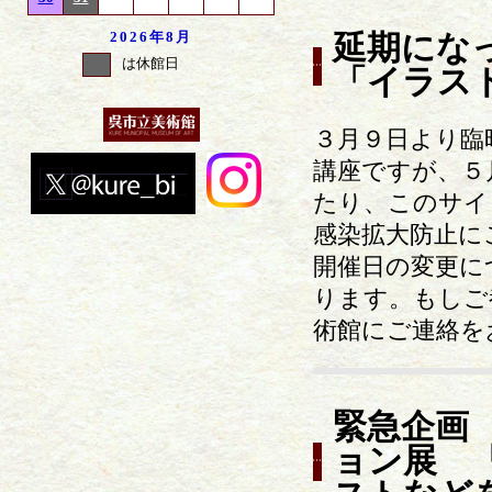
2026年
8月
延期になっ
は休館日
「イラス
３月９日より臨
講座ですが、５
たり、このサイ
感染拡大防止に
開催日の変更に
ります。もしご
術館にご連絡を
緊急企画
ョン展 