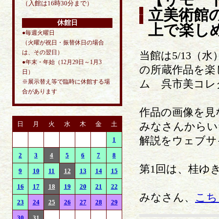
【リモー
（入館は16時30分まで）
立美術館
休館日
上で楽し
●毎週火曜日
（火曜が祝日・振替休日の場合
は、その翌日）
当館は5/13
●年末・年始（12月29日～1月3
の所蔵作品を楽
日）
ム 呉市美コレ
※展示替え等で臨時に休館する場
合があります
作品の画像を見
日
月
火
水
木
金
土
みなさんからい
解説をウェブサ
1
2
3
4
5
6
7
8
第1回は、桂ゆ
9
10
11
12
13
14
15
16
17
18
19
20
21
22
みなさん、
こち
23
24
25
26
27
28
29
30
31