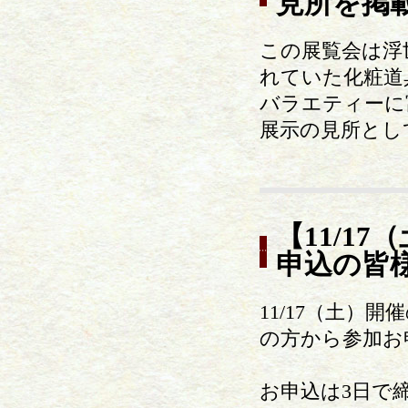
見所を掲
この展覧会は浮
れていた化粧道
バラエティーに
展示の見所とし
【11/1
申込の皆
11/17（土
の方から参加お
お申込は3日で