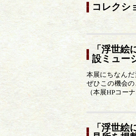
コレクシ
「浮世絵
設ミュー
本展にちなんだ
ぜひこの機会の
（本展HPコー
「浮世絵