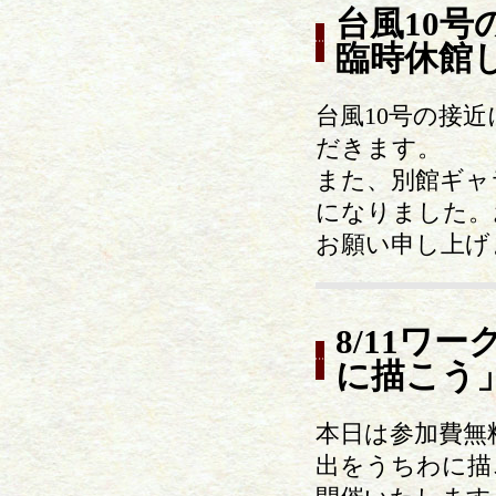
台風10号
臨時休館
台風10号の接近
だきます。
また、別館ギャ
になりました。
お願い申し上げ
8/11ワ
に描こう
本日は参加費無
出をうちわに描