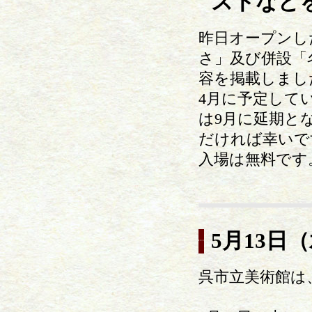
ストなど
昨日オープンし
さ」及び併設「
容を掲載しまし
4月に予定して
は9月に延期と
だければ幸いで
入場は無料です
5月13日
呉市立美術館は