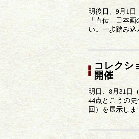
明後日、9月1日
「直伝 日本画
い。一歩踏み込
コレクシ
開催
明日、8月31日
44点とこうの史
回）を展示しま