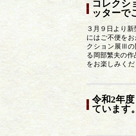
コレクシ
ッターで
３月９日より新
にはご不便をお
クション展Ⅲの開
る岡部繁夫の作
をお楽しみくだ
令和2年
ています。