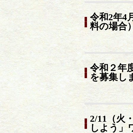
令和2年4
料の場合
令和２年
を募集し
2/11（
しよう」