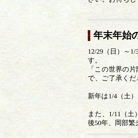
年末年始
12/29（日）
す。
「この世界の片
で、ご了承くだ
新年は1/4（
また、1/11
後50年、岡部