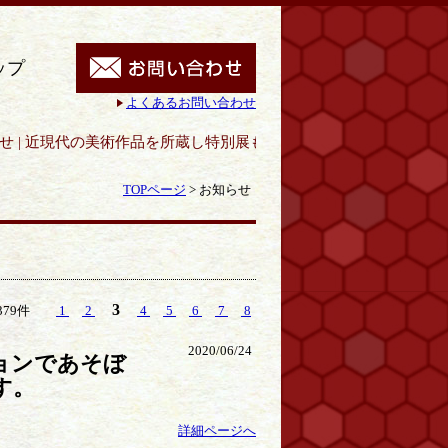
ップ
よくあるお問い合わせ
所蔵し特別展も開催｜呉市立美術館
TOPページ
>
お知らせ
3
379件
1
2
4
5
6
7
8
2020/06/24
ョンであそぼ
す。
詳細ページへ