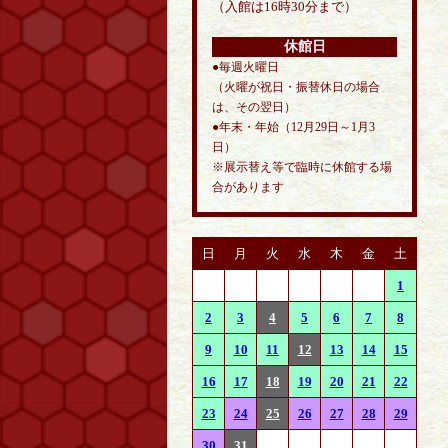
（入館は16時30分まで）
休館日
●毎週火曜日
（火曜が祝日・振替休日の場合
は、その翌日）
●年末・年始（12月29日～1月3
日）
※展示替え等で臨時に休館する場
合があります
日
月
火
水
木
金
土
1
2
3
4
5
6
7
8
9
10
11
12
13
14
15
16
17
18
19
20
21
22
23
24
25
26
27
28
29
30
31