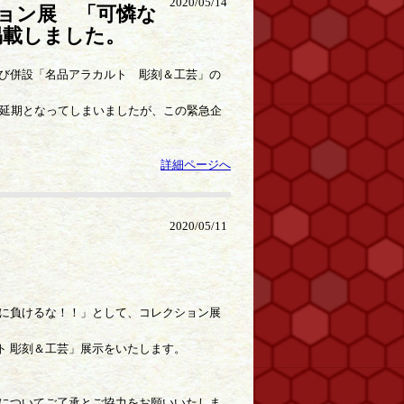
2020/05/14
ション展 「可憐な
掲載しました。
び併設「名品アラカルト 彫刻＆工芸」の
に延期となってしまいましたが、この緊急企
詳細ページへ
2020/05/11
ロナに負けるな！！」として、コレクション展
ルト 彫刻＆工芸」展示をいたします。
についてご了承とご協力をお願いいたしま