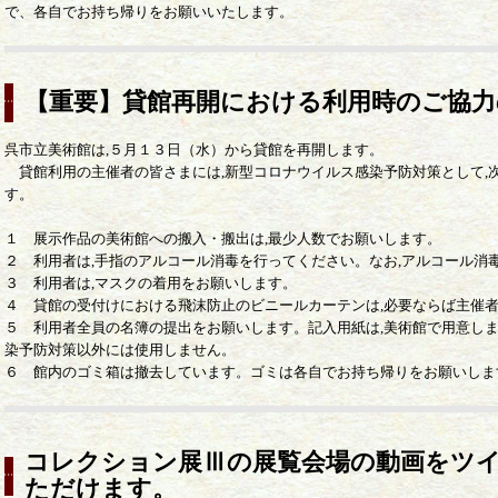
で、各自でお持ち帰りをお願いいたします。
【重要】貸館再開における利用時のご協力
呉市立美術館は,５月１３日（水）から貸館を再開します。
貸館利用の主催者の皆さまには,新型コロナウイルス感染予防対策として,
す。
１ 展示作品の美術館への搬入・搬出は,最少人数でお願いします。
２ 利用者は,手指のアルコール消毒を行ってください。なお,アルコール消
３ 利用者は,マスクの着用をお願いします。
４ 貸館の受付けにおける飛沫防止のビニールカーテンは,必要ならば主催
５ 利用者全員の名簿の提出をお願いします。記入用紙は,美術館で用意しま
染予防対策以外には使用しません。
６ 館内のゴミ箱は撤去しています。ゴミは各自でお持ち帰りをお願いしま
コレクション展Ⅲの展覧会場の動画をツ
ただけます。