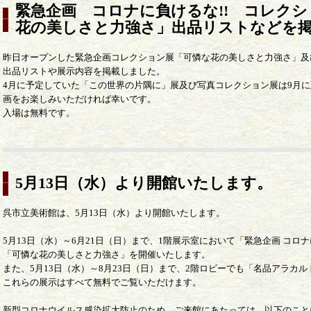
緊急企画 コロナに負けるな!! コレク
花の美しさと力強さ」出品リストなどを
昨日オープンした緊急企画コレクション展「可憐な花の美しさと力強さ」及
出品リストや展示内容を掲載しました。
4月に予定していた「この世界の片隅に」展及び写真コレクション展は9月
画をお楽しみいただければ幸いです。
入場は無料です。
5月13日（水）より開館いたします。
呉市立美術館は、5月13日（水）より開館いたします。
5月13日（水）～6月21日（日）まで、1階展示室において「緊急企画 コ
「可憐な花の美しさと力強さ」を開催いたします。
また、5月13日（水）～8月23日（日）まで、2階ロビーでも「名品アラカ
これらの展示はすべて無料でご覧いただけます。
新型コロナウイルス感染拡大防止のため、ご来館にあたっては、以下のこと