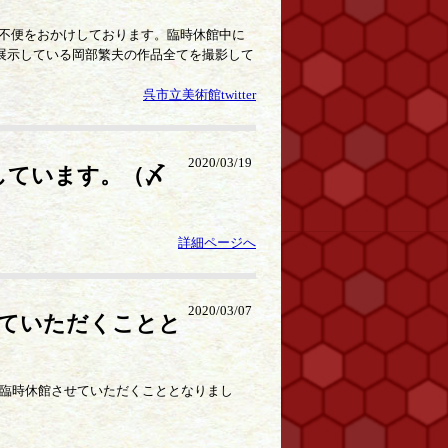
不便をおかけしております。臨時休館中に
す。展示している岡部繁夫の作品全てを撮影して
呉市立美術館twitter
2020/03/19
しています。（〆
詳細ページへ
2020/03/07
せていただくことと
、臨時休館させていただくこととなりまし