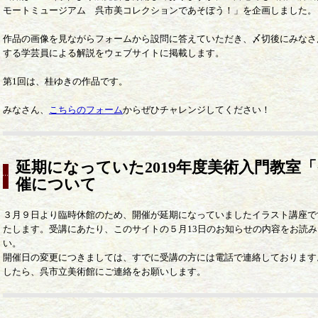
モートミュージアム 呉市美コレクションであそぼう！」を企画しました。
作品の画像を見ながらフォームから設問に答えていただき、〆切後にみなさ
する学芸員による解説をウェブサイトに掲載します。
第1回は、桂ゆきの作品です。
みなさん、
こちらのフォーム
からぜひチャレンジしてください！
延期になっていた2019年度美術入門教室
催について
３月９日より臨時休館のため、開催が延期になっていましたイラスト講座で
たします。受講にあたり、このサイトの５月13日のお知らせの内容をお読
い。
開催日の変更につきましては、すでに受講の方には電話で連絡しております
したら、呉市立美術館にご連絡をお願いします。