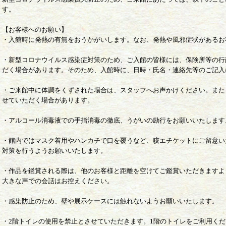
す。
【お客様へのお願い】
・入館時に発熱の有無をおうかがいします。なお、発熱や風邪症状があるお
・新型コロナウイルス感染症対策のため、ご入館の皆様には、保険所等の行
だく場合があります。そのため、入館時に、日時・氏名・連絡先等のご記入
・ご来館中に体調をくずされた場合は、スタッフへお声かけください。また
せていただく場合があります。
・アルコール消毒液での手指消毒の徹底、うがいの励行をお願いいたします
・館内ではマスク着用やハンカチで口を覆うなど、咳エチケットにご留意い
対策を行うようお願いいたします。
・作品を鑑賞される際は、他のお客様と距離を空けてご鑑賞いただきますよ
大きな声での会話はお控えください。
・感染防止のため、壁や展示ケースには触れないようお願いいたします。
・2階トイレの使用を禁止とさせていただきます。1階のトイレをご利用く