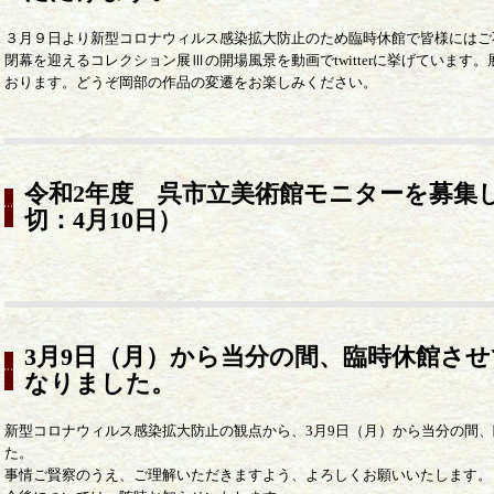
３月９日より新型コロナウィルス感染拡大防止のため臨時休館で皆様にはご
閉幕を迎えるコレクション展Ⅲの開場風景を動画でtwitterに挙げていま
おります。どうぞ岡部の作品の変遷をお楽しみください。
令和2年度 呉市立美術館モニターを募集
切：4月10日）
3月9日（月）から当分の間、臨時休館さ
なりました。
新型コロナウィルス感染拡大防止の観点から、3月9日（月）から当分の間
た。
事情ご賢察のうえ、ご理解いただきますよう、よろしくお願いいたします。