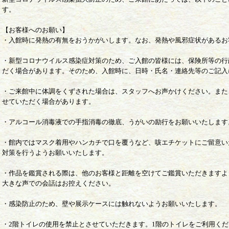
す。
【お客様へのお願い】
・入館時に発熱の有無をおうかがいします。なお、発熱や風邪症状があるお
・新型コロナウイルス感染症対策のため、ご入館の皆様には、保険所等の行
だく場合があります。そのため、入館時に、日時・氏名・連絡先等のご記入
・ご来館中に体調をくずされた場合は、スタッフへお声かけください。また
せていただく場合があります。
・アルコール消毒液での手指消毒の徹底、うがいの励行をお願いいたします
・館内ではマスク着用やハンカチで口を覆うなど、咳エチケットにご留意い
対策を行うようお願いいたします。
・作品を鑑賞される際は、他のお客様と距離を空けてご鑑賞いただきますよ
大きな声での会話はお控えください。
・感染防止のため、壁や展示ケースには触れないようお願いいたします。
・2階トイレの使用を禁止とさせていただきます。1階のトイレをご利用く