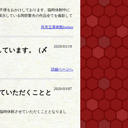
不便をおかけしております。臨時休館中に
す。展示している岡部繁夫の作品全てを撮影して
呉市立美術館twitter
2020/03/19
しています。（〆
詳細ページへ
2020/03/07
せていただくことと
、臨時休館させていただくこととなりまし