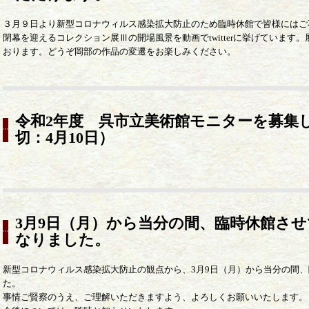
３月９日より新型コロナウィルス感染拡大防止のため臨時休館で皆様にはご
閉幕を迎えるコレクション展Ⅲの開場風景を動画でtwitterに挙げていま
おります。どうぞ岡部の作品の変遷をお楽しみください。
令和2年度 呉市立美術館モニターを募集
切：4月10日）
3月9日（月）から当分の間、臨時休館さ
なりました。
新型コロナウィルス感染拡大防止の観点から、3月9日（月）から当分の間
た。
事情ご賢察のうえ、ご理解いただきますよう、よろしくお願いいたします。