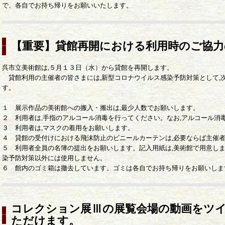
で、各自でお持ち帰りをお願いいたします。
【重要】貸館再開における利用時のご協力
呉市立美術館は,５月１３日（水）から貸館を再開します。
貸館利用の主催者の皆さまには,新型コロナウイルス感染予防対策として,
す。
１ 展示作品の美術館への搬入・搬出は,最少人数でお願いします。
２ 利用者は,手指のアルコール消毒を行ってください。なお,アルコール消
３ 利用者は,マスクの着用をお願いします。
４ 貸館の受付けにおける飛沫防止のビニールカーテンは,必要ならば主催
５ 利用者全員の名簿の提出をお願いします。記入用紙は,美術館で用意しま
染予防対策以外には使用しません。
６ 館内のゴミ箱は撤去しています。ゴミは各自でお持ち帰りをお願いしま
コレクション展Ⅲの展覧会場の動画をツ
ただけます。