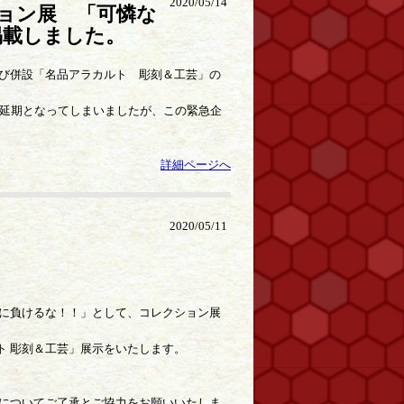
2020/05/14
ション展 「可憐な
掲載しました。
び併設「名品アラカルト 彫刻＆工芸」の
に延期となってしまいましたが、この緊急企
詳細ページへ
2020/05/11
ロナに負けるな！！」として、コレクション展
ルト 彫刻＆工芸」展示をいたします。
についてご了承とご協力をお願いいたしま