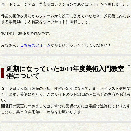
モートミュージアム 呉市美コレクションであそぼう！」を企画しました。
作品の画像を見ながらフォームから設問に答えていただき、〆切後にみなさ
する学芸員による解説をウェブサイトに掲載します。
第1回は、桂ゆきの作品です。
みなさん、
こちらのフォーム
からぜひチャレンジしてください！
延期になっていた2019年度美術入門教室
催について
３月９日より臨時休館のため、開催が延期になっていましたイラスト講座で
たします。受講にあたり、このサイトの５月13日のお知らせの内容をお読
い。
開催日の変更につきましては、すでに受講の方には電話で連絡しております
したら、呉市立美術館にご連絡をお願いします。