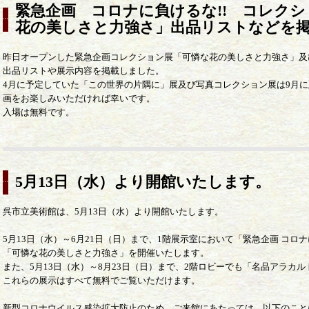
緊急企画 コロナに負けるな!! コレク
花の美しさと力強さ」出品リストなどを
昨日オープンした緊急企画コレクション展「可憐な花の美しさと力強さ」及
出品リストや展示内容を掲載しました。
4月に予定していた「この世界の片隅に」展及び写真コレクション展は9月
画をお楽しみいただければ幸いです。
入場は無料です。
5月13日（水）より開館いたします。
呉市立美術館は、5月13日（水）より開館いたします。
5月13日（水）～6月21日（日）まで、1階展示室において「緊急企画 コ
「可憐な花の美しさと力強さ」を開催いたします。
また、5月13日（水）～8月23日（日）まで、2階ロビーでも「名品アラカ
これらの展示はすべて無料でご覧いただけます。
新型コロナウイルス感染拡大防止のため、ご来館にあたっては、以下のこと