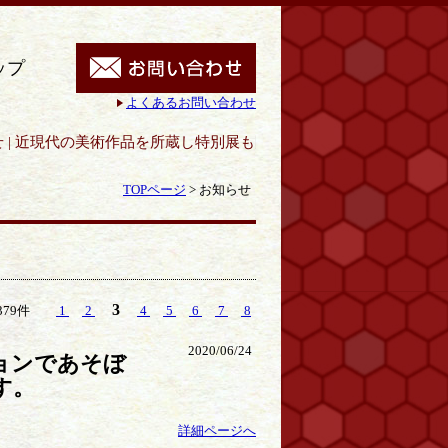
ップ
よくあるお問い合わせ
所蔵し特別展も開催｜呉市立美術館
TOPページ
>
お知らせ
3
379件
1
2
4
5
6
7
8
2020/06/24
ョンであそぼ
す。
詳細ページへ