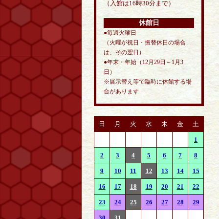
（入館は16時30分まで）
休館日
●毎週火曜日
（火曜が祝日・振替休日の場合
は、その翌日）
●年末・年始（12月29日～1月3
日）
※展示替え等で臨時に休館する場
合があります
日
月
火
水
木
金
土
1
2
3
4
5
6
7
8
9
10
11
12
13
14
15
16
17
18
19
20
21
22
23
24
25
26
27
28
29
30
31