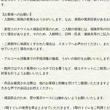
す。
【お客様へのお願い】
・入館時に発熱の有無をおうかがいします。なお、発熱や風邪症状があるお
・新型コロナウイルス感染症対策のため、ご入館の皆様には、保険所等の行
だく場合があります。そのため、入館時に、日時・氏名・連絡先等のご記入
・ご来館中に体調をくずされた場合は、スタッフへお声かけください。また
せていただく場合があります。
・アルコール消毒液での手指消毒の徹底、うがいの励行をお願いいたします
・館内ではマスク着用やハンカチで口を覆うなど、咳エチケットにご留意い
対策を行うようお願いいたします。
・作品を鑑賞される際は、他のお客様と距離を空けてご鑑賞いただきますよ
大きな声での会話はお控えください。
・感染防止のため、壁や展示ケースには触れないようお願いいたします。
・2階トイレの使用を禁止とさせていただきます。1階のトイレをご利用く