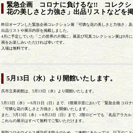
緊急企画 コロナに負けるな!! コレク
花の美しさと力強さ」出品リストなどを
昨日オープンした緊急企画コレクション展「可憐な花の美しさと力強さ」及
出品リストや展示内容を掲載しました。
4月に予定していた「この世界の片隅に」展及び写真コレクション展は9月
画をお楽しみいただければ幸いです。
入場は無料です。
5月13日（水）より開館いたします。
呉市立美術館は、5月13日（水）より開館いたします。
5月13日（水）～6月21日（日）まで、1階展示室において「緊急企画 コ
「可憐な花の美しさと力強さ」を開催いたします。
また、5月13日（水）～8月23日（日）まで、2階ロビーでも「名品アラカ
これらの展示はすべて無料でご覧いただけます。
新型コロナウイルス感染拡大防止のため、ご来館にあたっては、以下のこと