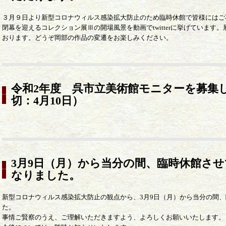
３月９日より新型コロナウィルス感染拡大防止のため臨時休館で皆様にはご
閉幕を迎えるコレクション展Ⅲの開場風景を動画でtwitterに挙げていま
おります。どうぞ岡部の作品の変遷をお楽しみください。
令和2年度 呉市立美術館モニターを募集
切：4月10日）
3月9日（月）から当分の間、臨時休館さ
なりました。
新型コロナウィルス感染拡大防止の観点から、3月9日（月）から当分の間
た。
事情ご賢察のうえ、ご理解いただきますよう、よろしくお願いいたします。