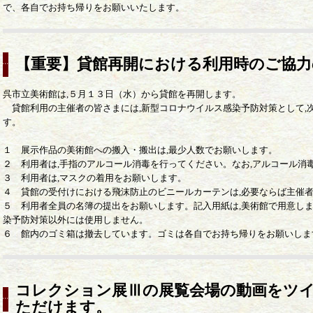
で、各自でお持ち帰りをお願いいたします。
【重要】貸館再開における利用時のご協力
呉市立美術館は,５月１３日（水）から貸館を再開します。
貸館利用の主催者の皆さまには,新型コロナウイルス感染予防対策として,
す。
１ 展示作品の美術館への搬入・搬出は,最少人数でお願いします。
２ 利用者は,手指のアルコール消毒を行ってください。なお,アルコール消
３ 利用者は,マスクの着用をお願いします。
４ 貸館の受付けにおける飛沫防止のビニールカーテンは,必要ならば主催
５ 利用者全員の名簿の提出をお願いします。記入用紙は,美術館で用意しま
染予防対策以外には使用しません。
６ 館内のゴミ箱は撤去しています。ゴミは各自でお持ち帰りをお願いしま
コレクション展Ⅲの展覧会場の動画をツ
ただけます。