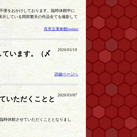
不便をおかけしております。臨時休館中に
す。展示している岡部繁夫の作品全てを撮影して
呉市立美術館twitter
2020/03/19
しています。（〆
詳細ページへ
2020/03/07
せていただくことと
、臨時休館させていただくこととなりまし