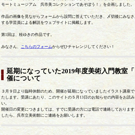
モートミュージアム 呉市美コレクションであそぼう！」を企画しました。
作品の画像を見ながらフォームから設問に答えていただき、〆切後にみなさ
する学芸員による解説をウェブサイトに掲載します。
第1回は、桂ゆきの作品です。
みなさん、
こちらのフォーム
からぜひチャレンジしてください！
延期になっていた2019年度美術入門教室
催について
３月９日より臨時休館のため、開催が延期になっていましたイラスト講座で
たします。受講にあたり、このサイトの５月13日のお知らせの内容をお読
い。
開催日の変更につきましては、すでに受講の方には電話で連絡しております
したら、呉市立美術館にご連絡をお願いします。