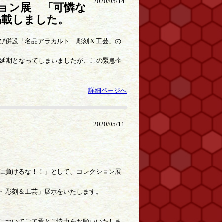
2020/05/14
ション展 「可憐な
掲載しました。
び併設「名品アラカルト 彫刻＆工芸」の
に延期となってしまいましたが、この緊急企
詳細ページへ
2020/05/11
ロナに負けるな！！」として、コレクション展
ルト 彫刻＆工芸」展示をいたします。
についてご了承とご協力をお願いいたしま