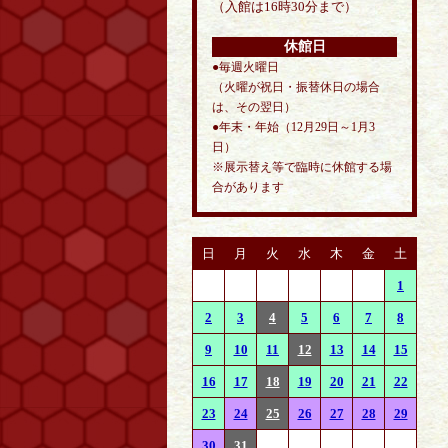
（入館は16時30分まで）
休館日
●毎週火曜日
（火曜が祝日・振替休日の場合
は、その翌日）
●年末・年始（12月29日～1月3
日）
※展示替え等で臨時に休館する場
合があります
日
月
火
水
木
金
土
1
2
3
4
5
6
7
8
9
10
11
12
13
14
15
16
17
18
19
20
21
22
23
24
25
26
27
28
29
30
31