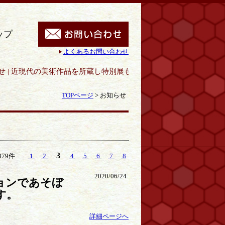
ップ
よくあるお問い合わせ
所蔵し特別展も開催｜呉市立美術館
TOPページ
>
お知らせ
3
379件
1
2
4
5
6
7
8
2020/06/24
ョンであそぼ
す。
詳細ページへ