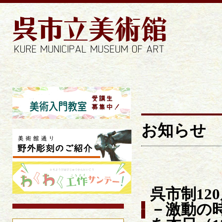
お知らせ | 
お知らせ
呉市制12
－激動の