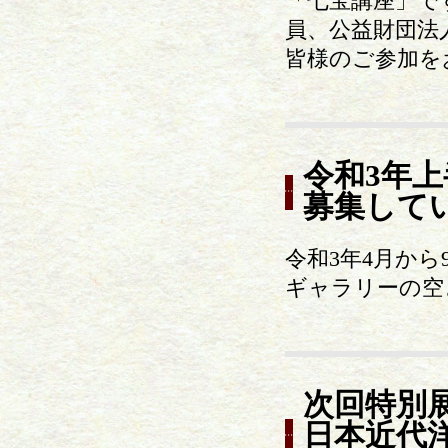
「七宝講座」で
員、公益財団法
皆様のご参加を
令和3年
募集して
令和3年4月か
ギャラリーの空
次回特別
日本近代