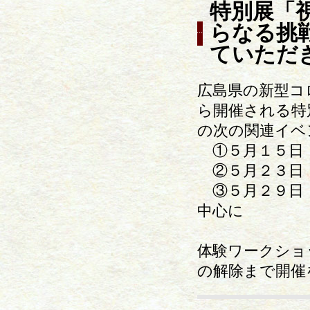
特別展「
らなる挑
ていただ
広島県の新型コ
ら開催される特
の次の関連イベ
①５月１５日（
②５月２３日
③５月２９日（
中心に
体験ワークショ
の解除まで開催