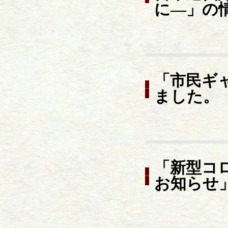
に―」の
「市民ギ
ました。
「新型コ
お知らせ