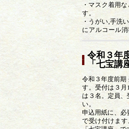
・マスク着用な
す。
・うがい,手洗
にアルコール消
令和３年度
「七宝講
令和３年度前期
す。受付は３月
は３名。定員、
い。
申込用紙に、必
で受け付けます