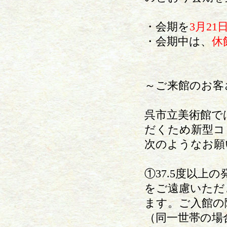
・会期を
3月2
・会期中は、
休
～ご来館のお客
呉市立美術館で
だくため新型コ
次のようなお願
①37.5度以上
をご遠慮いただ
ます。ご入館の
（同一世帯の場