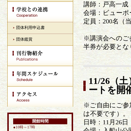
講師：戸高一成
会場：ビューポー
定員：200名（
団体利用申込書
※講演会へのご
団体鑑賞
半券が必要とな
11/26
ートを開
※ご自由にご参
は不要です）。
日時：11月26日
開館時間
●10時～17時
会場：入船山公