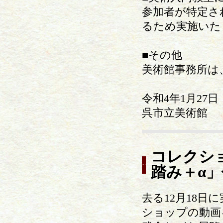
参加者が特定さ
るため実施いた
■その他
美術館事務所は
令和4年1月27日
呉市立美術館
コレクシ
踏み＋α
去る12月18
ショップの動画