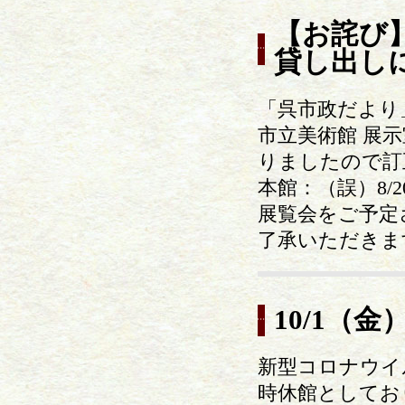
【お詫び
貸し出し
「呉市政だより」
市立美術館 展
りましたので訂
本館：（誤）8/2
展覧会をご予定
了承いただきま
10/1（
新型コロナウイ
時休館としてお