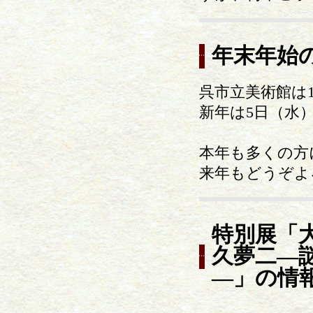
年末年始
呉市立美術館は1
新年は5日（水
本年も多くの方
来年もどうぞよ
特別展「
久夢二―
―」の情