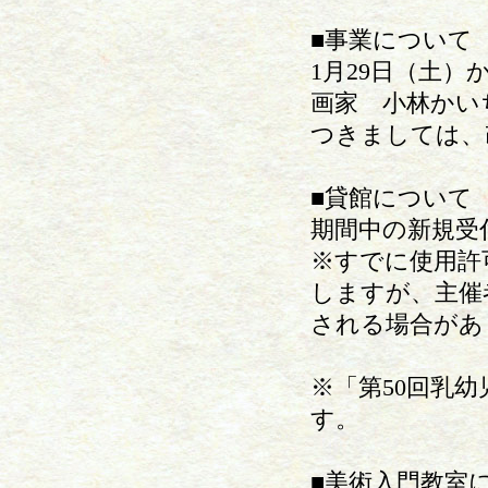
■事業について
1月29日（土
画家 小林かい
つきましては、
■貸館について
期間中の新規受
※すでに使用許
しますが、主催
される場合があ
※「第50回乳
す。
■美術入門教室