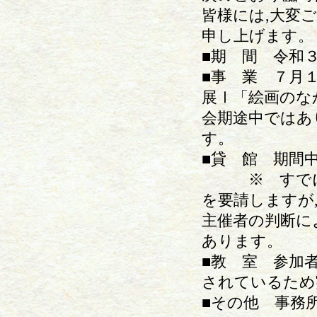
皆様には,大変
申し上げます。
■期 間 令和
■事 業 ７月
展Ⅰ「絵画のな
会期途中ではあ
す。
■貸 館 期間
※ すでに使
を要請しますが
主催者の判断に
あります。
■教 室 参加
されているため
■その他 事務