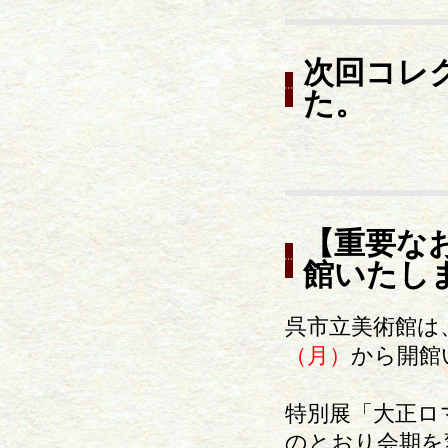
次回コレ
た。
【重要な
館いたし
呉市立美術館は
（月）
から開館
特別展「大正ロ
のとおり会期を