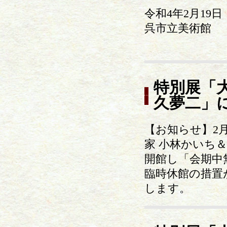
令和4年2月19日
呉市立美術館
特別展「
久夢二」
【お知らせ】2
家 小林かいち＆
開館し「会期中
臨時休館の措置
します。