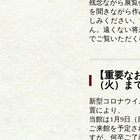
残念ながら展覧
を聞きながら作
しみください。
ん。遠くない将
でご覧いただく
【重要なお
（火）ま
新型コロナウイ
置により、
当館は1月9日
ご来館を予定さ
すが、何卒ご了