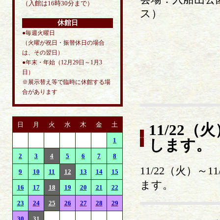
（入館は16時30分まで）
ス）
休館日
●毎週火曜日
（火曜が祝日・振替休日の場合
は、その翌日）
●年末・年始（12月29日～1月3
日）
※展示替え等で臨時に休館する場
合があります
日
月
火
水
木
金
土
11/22
1
します。
2
3
4
5
6
7
8
11/22（火）
9
10
11
12
13
14
15
ます。
16
17
18
19
20
21
22
23
24
25
26
27
28
29
30
31