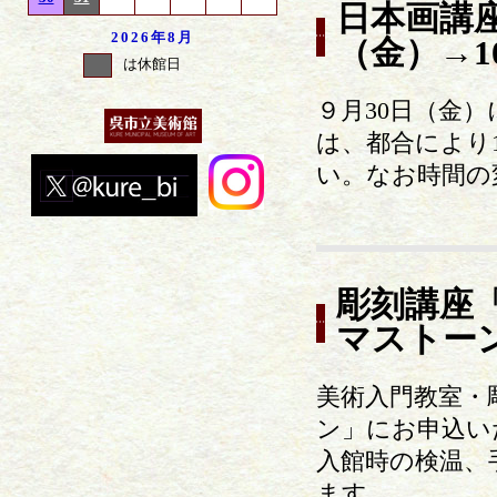
日本画講座
2026年
8月
（金）→1
は休館日
９月30日（金
は、都合により
い。なお時間の
彫刻講座
マストー
美術入門教室・
ン」にお申込い
入館時の検温、
ます。