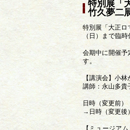
特別展「
竹久夢二
特別展「大正ロ
（日）まで臨時
会期中に開催予
す。
【講演会】小林
講師：永山多貴
日時（変更前）：2
→日時（変更後）：
【ミュージアム