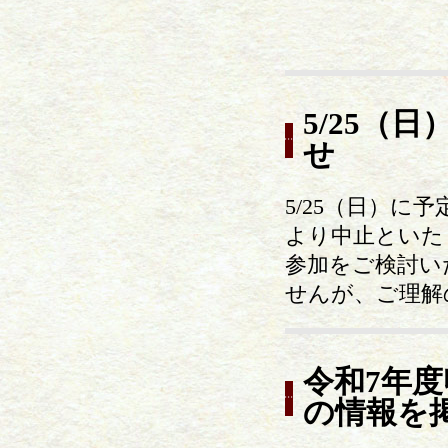
5/25（
せ
5/25（日）
より中止といた
参加をご検討い
せんが、ご理解
令和7年
の情報を