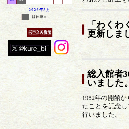
2026年
8月
は休館日
「わくわ
更新しま
総入館者3
いました
1982年の開館
たことを記念し
行いました。