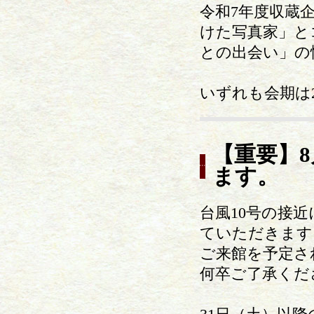
令和7年度収蔵
けた写真家」と
との出会い」の
いずれも会期は2
【重要】8
ます。
台風10号の接
ていただきます
ご来館を予定さ
何卒ご了承くだ