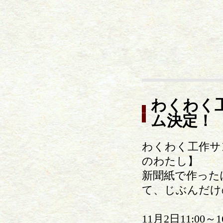
わくわく
ム決定！
わくわく工作サ
のわたし】
新聞紙で作った
て、じぶんだけ
11月2日11:00～16