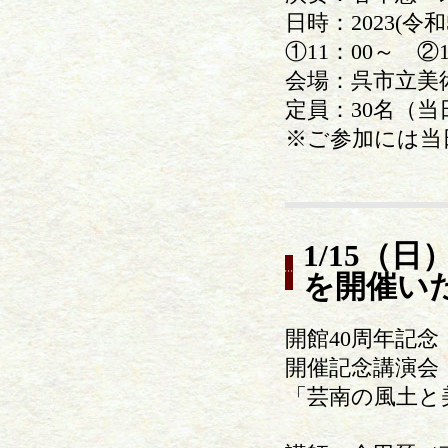
日時：2023(令
①11：00～ ②
会場：呉市立美
定員：30名（当
※ご参加には当
1/15（
を開催い
開館40周年記
開催記念講演会
「芸南の風土と