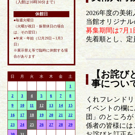
（入館は16時30分まで）
2026年度の
休館日
当館オリジナル
●毎週火曜日
（火曜が祝日・振替休日の場合
募集期間は7月1
は、その翌日）
先着順とし、定
●年末・年始（12月29日～1月3
日）
※展示替え等で臨時に休館する場
合があります
【お詫び
日
月
火
水
木
金
土
事につい
1
2
3
4
5
6
7
8
くれフレンドリ
9
10
11
12
13
14
15
イベントの欄に
16
17
18
19
20
21
22
団」のところが
係者の皆様には
23
24
25
26
27
28
29
お詫びと訂正を
30
31