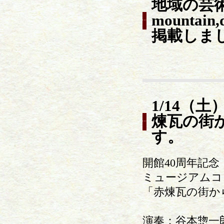
地域の芸術
mounta
掲載しま
1/14（
煉瓦の街
す。
開館40周年記
ミュージアムコ
「赤煉瓦の街か
演奏：谷本惣一