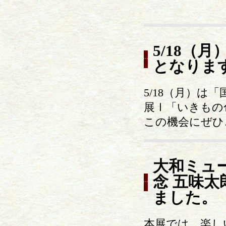
5/18（
となりま
5/18（月）
展Ⅰ「いきもの
この機会にぜひ
大和ミュ
念 五味
ました。
本展では、楽し